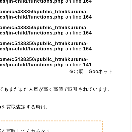
s/jin-child/functions.php
on line
164
home/c5438350/public_html/kuruma-
s/jin-child/functions.php
on line
164
home/c5438350/public_html/kuruma-
s/jin-child/functions.php
on line
164
home/c5438350/public_html/kuruma-
s/jin-child/functions.php
on line
164
home/c5438350/public_html/kuruma-
s/jin-child/functions.php
on line
141
※出展：Gooネット
ってもまだまだ人気が高く高値で取引されています。
式)を買取査定する時は、
高く買取してくれるか？