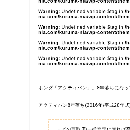
nia.com/kuruma-nia/wp-content/theme
Warning
: Undefined variable $tag in
/
nia.com/kuruma-nia/wp-content/theme
Warning
: Undefined variable $tag in
/
nia.com/kuruma-nia/wp-content/theme
Warning
: Undefined variable $tag in
/
nia.com/kuruma-nia/wp-content/theme
Warning
: Undefined variable $tag in
/
nia.com/kuruma-nia/wp-content/theme
ホンダ「アクティバン」。8年落ちにな
アクティバン8年落ち(2016年/平成28年
・どの買取店/一括査定に売れば