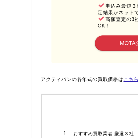
申込み最短３
定結果がネット
高額査定の3
OK！
MOTA
アクティバンの各年式の買取価格は
こち
おすすめ買取業者 厳選３社