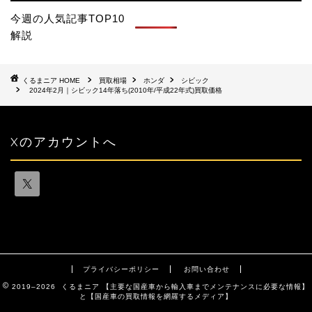
今週の人気記事TOP10
解説
HOME
買取相場
ホンダ
シビック
2024年2月｜シビック14年落ち(2010年/平成22年式)買取価格
Xのアカウントへ
プライバシーポリシー
お問い合わせ
2019–2026 くるまニア 【主要な国産車から輸入車までメンテナンスに必要な情報】
と【国産車の買取情報を網羅するメディア】