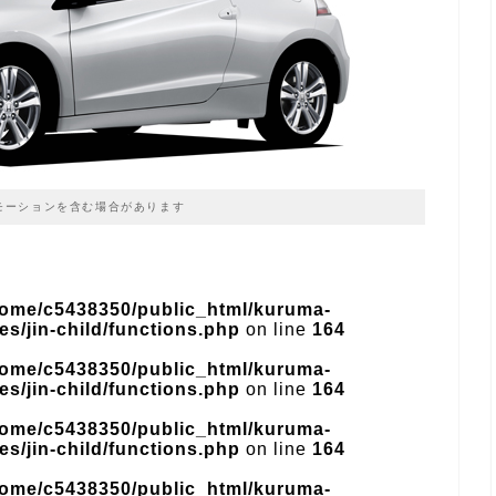
モーションを含む場合があります
home/c5438350/public_html/kuruma-
s/jin-child/functions.php
on line
164
home/c5438350/public_html/kuruma-
s/jin-child/functions.php
on line
164
home/c5438350/public_html/kuruma-
s/jin-child/functions.php
on line
164
home/c5438350/public_html/kuruma-