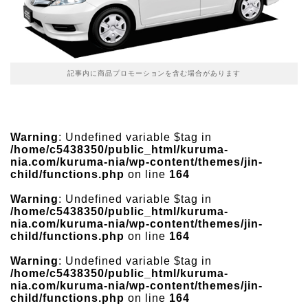
記事内に商品プロモーションを含む場合があります
Warning
: Undefined variable $tag in
/home/c5438350/public_html/kuruma-
nia.com/kuruma-nia/wp-content/themes/jin-
child/functions.php
on line
164
Warning
: Undefined variable $tag in
/home/c5438350/public_html/kuruma-
nia.com/kuruma-nia/wp-content/themes/jin-
child/functions.php
on line
164
Warning
: Undefined variable $tag in
/home/c5438350/public_html/kuruma-
nia.com/kuruma-nia/wp-content/themes/jin-
child/functions.php
on line
164