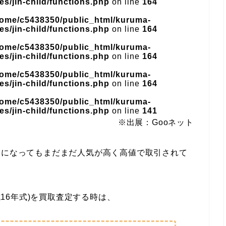
s/jin-child/functions.php
on line
164
home/c5438350/public_html/kuruma-
s/jin-child/functions.php
on line
164
home/c5438350/public_html/kuruma-
s/jin-child/functions.php
on line
164
home/c5438350/public_html/kuruma-
s/jin-child/functions.php
on line
164
home/c5438350/public_html/kuruma-
s/jin-child/functions.php
on line
141
※出展：Gooネット
ちになってもまだまだ人気が高く高値で取引されて
成16年式)を買取査定する時は、