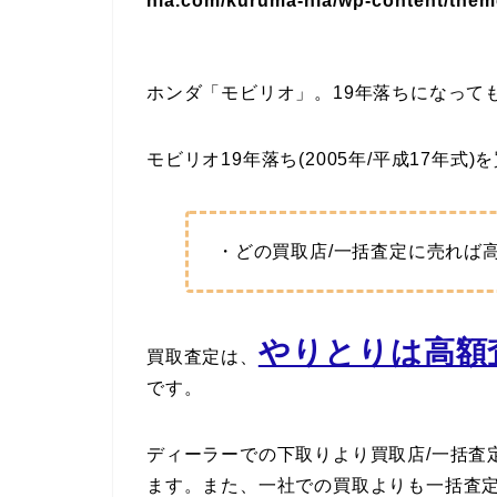
nia.com/kuruma-nia/wp-content/theme
ホンダ「モビリオ」。19年落ちになって
モビリオ19年落ち(2005年/平成17年式
・どの買取店/一括査定に売れば
やりとりは高額査
買取査定は、
です。
ディーラーでの下取りより買取店/一括査
ます。また、一社での買取よりも一括査