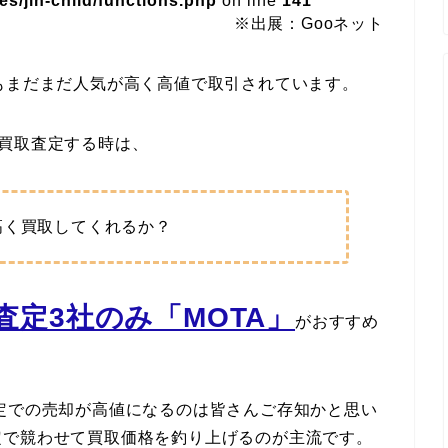
s/jin-child/functions.php
on line
141
※出展：Gooネット
もまだまだ人気が高く高値で取引されています。
)を買取査定する時は、
高く買取してくれるか？
定3社のみ「MOTA」
がおすすめ
定での売却が高値になるのは皆さんご存知かと思い
定で競わせて買取価格を釣り上げるのが主流です。