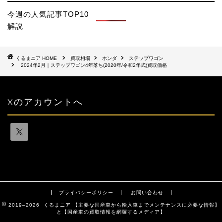
今週の人気記事TOP10
解説
HOME
買取相場
ホンダ
ステップワゴン
2024年2月｜ステップワゴン4年落ち(2020年/令和2年式)買取価格
Xのアカウントへ
プライバシーポリシー
お問い合わせ
2019–2026 くるまニア 【主要な国産車から輸入車までメンテナンスに必要な情報】
と【国産車の買取情報を網羅するメディア】