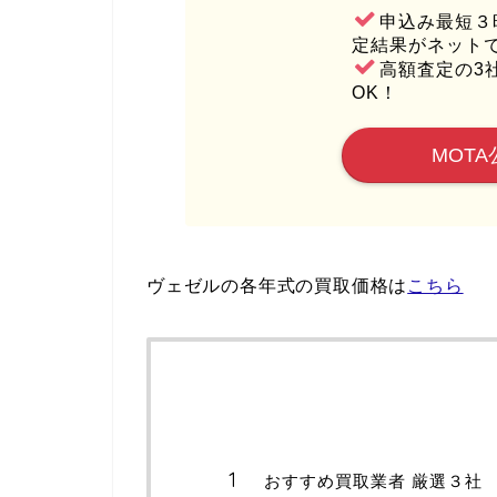
申込み最短３
定結果がネット
高額査定の3
OK！
MOTA
ヴェゼルの各年式の買取価格は
こちら
おすすめ買取業者 厳選３社