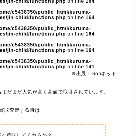
s/jin-child/functions.php
on line
164
home/c5438350/public_html/kuruma-
s/jin-child/functions.php
on line
164
home/c5438350/public_html/kuruma-
s/jin-child/functions.php
on line
164
home/c5438350/public_html/kuruma-
s/jin-child/functions.php
on line
164
home/c5438350/public_html/kuruma-
s/jin-child/functions.php
on line
141
※出展：Gooネット
もまだまだ人気が高く高値で取引されています。
)を買取査定する時は、
高く買取してくれるか？