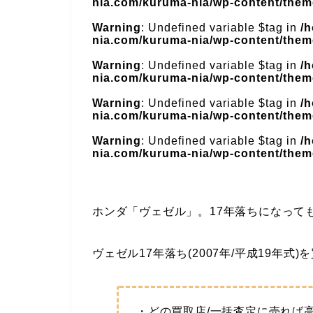
nia.com/kuruma-nia/wp-content/theme
Warning
: Undefined variable $tag in
/
nia.com/kuruma-nia/wp-content/theme
Warning
: Undefined variable $tag in
/
nia.com/kuruma-nia/wp-content/theme
Warning
: Undefined variable $tag in
/
nia.com/kuruma-nia/wp-content/theme
Warning
: Undefined variable $tag in
/
nia.com/kuruma-nia/wp-content/theme
ホンダ「ヴェゼル」。17年落ちになって
ヴェゼル17年落ち(2007年/平成19年式
・どの買取店/一括査定に売れば