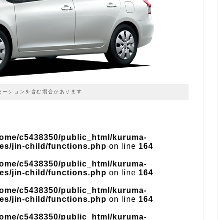
モーションを含む場合があります
home/c5438350/public_html/kuruma-
s/jin-child/functions.php
on line
164
home/c5438350/public_html/kuruma-
s/jin-child/functions.php
on line
164
home/c5438350/public_html/kuruma-
s/jin-child/functions.php
on line
164
home/c5438350/public_html/kuruma-