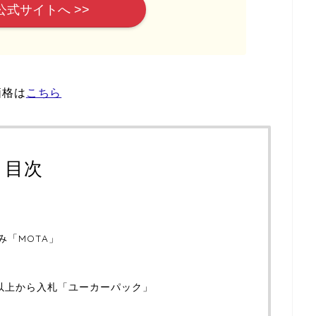
公式サイトへ >>
価格は
こちら
目次
み「MOTA」
社以上から入札「ユーカーパック」
」