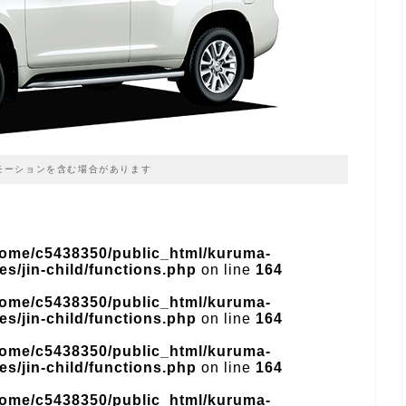
モーションを含む場合があります
home/c5438350/public_html/kuruma-
s/jin-child/functions.php
on line
164
home/c5438350/public_html/kuruma-
s/jin-child/functions.php
on line
164
home/c5438350/public_html/kuruma-
s/jin-child/functions.php
on line
164
home/c5438350/public_html/kuruma-