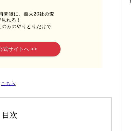
時間後に、最大20社の査
で見れる！
社のみのやりとりだけで
公式サイトへ >>
は
こちら
目次