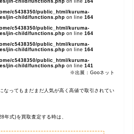
s/jin-child/functions.php
on line
164
home/c5438350/public_html/kuruma-
s/jin-child/functions.php
on line
164
home/c5438350/public_html/kuruma-
s/jin-child/functions.php
on line
164
home/c5438350/public_html/kuruma-
s/jin-child/functions.php
on line
164
home/c5438350/public_html/kuruma-
s/jin-child/functions.php
on line
141
※出展：Gooネット
ちになってもまだまだ人気が高く高値で取引されてい
成28年式)を買取査定する時は、