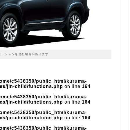
モーションを含む場合があります
home/c5438350/public_html/kuruma-
s/jin-child/functions.php
on line
164
home/c5438350/public_html/kuruma-
s/jin-child/functions.php
on line
164
home/c5438350/public_html/kuruma-
s/jin-child/functions.php
on line
164
home/c5438350/public_html/kuruma-