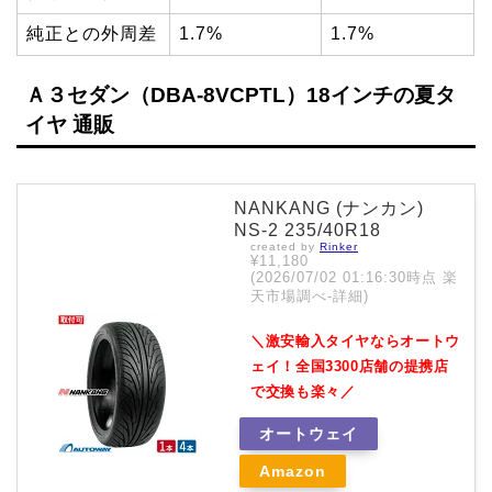
純正との外周差
1.7%
1.7%
Ａ３セダン（DBA-8VCPTL）18インチの夏タ
イヤ 通販
NANKANG (ナンカン)
NS-2 235/40R18
created by
Rinker
¥11,180
(2026/07/02 01:16:30時点 楽
天市場調べ-
詳細)
＼激安輸入タイヤならオートウ
ェイ！全国3300店舗の提携店
で交換も楽々／
オートウェイ
Amazon