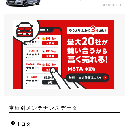
2022年11月18日
車種別メンテナンスデータ
トヨタ