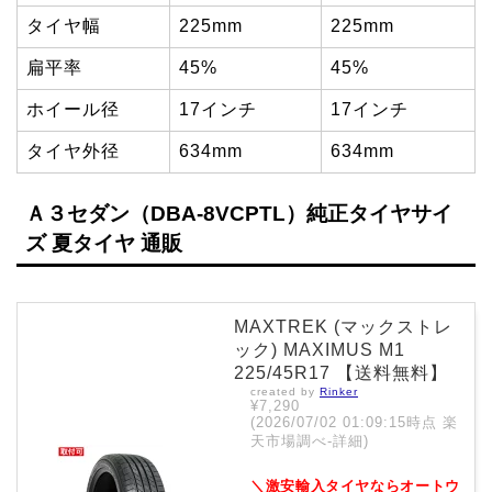
タイヤ幅
225mm
225mm
扁平率
45%
45%
ホイール径
17インチ
17インチ
タイヤ外径
634mm
634mm
Ａ３セダン（DBA-8VCPTL）純正タイヤサイ
ズ 夏タイヤ 通販
MAXTREK (マックストレ
ック) MAXIMUS M1
225/45R17 【送料無料】
created by
Rinker
¥7,290
(2026/07/02 01:09:15時点 楽
天市場調べ-
詳細)
＼激安輸入タイヤならオートウ