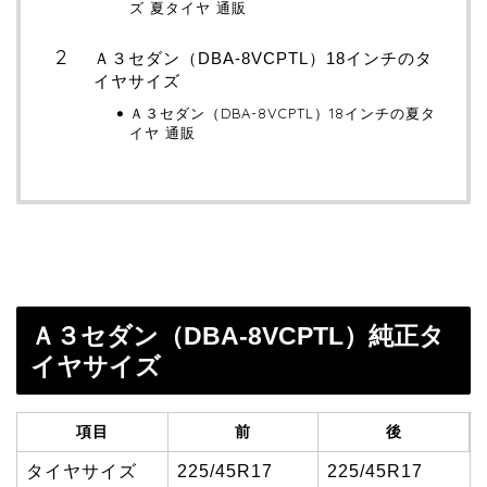
ズ 夏タイヤ 通販
Ａ３セダン（DBA-8VCPTL）18インチのタ
イヤサイズ
Ａ３セダン（DBA-8VCPTL）18インチの夏タ
イヤ 通販
Ａ３セダン（DBA-8VCPTL）純正タ
イヤサイズ
項目
前
後
タイヤサイズ
225/45R17
225/45R17