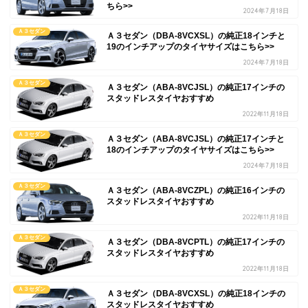
ちら>>
2024年7月18日
Ａ３セダン
Ａ３セダン（DBA-8VCXSL）の純正18インチと
19のインチアップのタイヤサイズはこちら>>
2024年7月18日
Ａ３セダン
Ａ３セダン（ABA-8VCJSL）の純正17インチの
スタッドレスタイヤおすすめ
2022年11月18日
Ａ３セダン
Ａ３セダン（ABA-8VCJSL）の純正17インチと
18のインチアップのタイヤサイズはこちら>>
2024年7月18日
Ａ３セダン
Ａ３セダン（ABA-8VCZPL）の純正16インチの
スタッドレスタイヤおすすめ
2022年11月18日
Ａ３セダン
Ａ３セダン（DBA-8VCPTL）の純正17インチの
スタッドレスタイヤおすすめ
2022年11月18日
Ａ３セダン
Ａ３セダン（DBA-8VCXSL）の純正18インチの
スタッドレスタイヤおすすめ