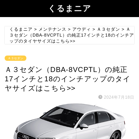
くるまニア
くるまニア
>
メンテナンス
>
アウディ
>
Ａ３セダン
>
Ａ
３セダン（DBA-8VCPTL）の純正17インチと18のインチア
ップのタイヤサイズはこちら>>
Ａ３セダン
Ａ３セダン（DBA-8VCPTL）の純正
17インチと18のインチアップのタイ
ヤサイズはこちら>>
2024年7月18日