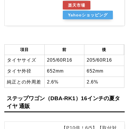
楽天市場
Yahooショッピング
項目
前
後
タイヤサイズ
205/60R16
205/60R16
タイヤ外径
652mm
652mm
純正との外周差
2.6%
2.6%
ステップワゴン（DBA-RK1）16インチの夏タ
イヤ 通販
【P10倍！6/5】【取付対