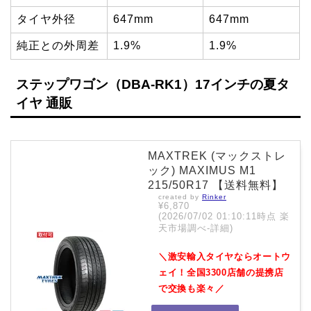
タイヤ外径
647mm
647mm
純正との外周差
1.9%
1.9%
ステップワゴン（DBA-RK1）17インチの夏タ
イヤ 通販
MAXTREK (マックストレ
ック) MAXIMUS M1
215/50R17 【送料無料】
created by
Rinker
¥6,870
(2026/07/02 01:10:11時点 楽
天市場調べ-
詳細)
＼激安輸入タイヤならオートウ
ェイ！全国3300店舗の提携店
で交換も楽々／