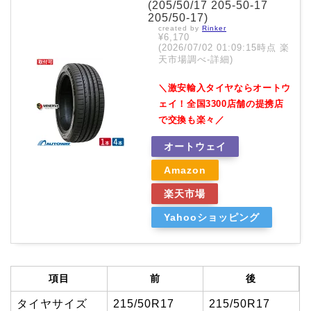
(205/50/17 205-50-17
205/50-17)
created by
Rinker
¥6,170
(2026/07/02 01:09:15時点 楽
天市場調べ-
詳細)
＼激安輸入タイヤならオートウ
ェイ！全国3300店舗の提携店
で交換も楽々／
オートウェイ
Amazon
楽天市場
Yahooショッピング
項目
前
後
タイヤサイズ
215/50R17
215/50R17