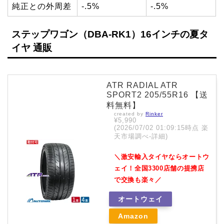
純正との外周差
-.5%
-.5%
ステップワゴン（DBA-RK1）16インチの夏タ
イヤ 通販
ATR RADIAL ATR
SPORT2 205/55R16 【送
料無料】
created by
Rinker
¥5,990
(2026/07/02 01:09:15時点 楽
天市場調べ-
詳細)
＼激安輸入タイヤならオートウ
ェイ！全国3300店舗の提携店
で交換も楽々／
オートウェイ
Amazon