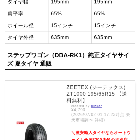
タイヤ幅
195mm
195mm
扁平率
65%
65%
ホイール径
15インチ
15インチ
タイヤ外径
635mm
635mm
ステップワゴン（DBA-RK1）純正タイヤサイ
ズ 夏タイヤ 通販
ZEETEX (ジーテックス)
ZT1000 195/65R15 【送
料無料】
created by
Rinker
¥4,790
(2026/07/02 01:17:23時点 楽
天市場調べ-
詳細)
＼激安輸入タイヤならオートウ
ェイ！全国3300店舗の提携店