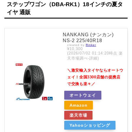
ステップワゴン（DBA-RK1）18インチの夏タ
イヤ 通販
NANKANG (ナンカン)
NS-2 225/40R18
created by
Rinker
¥10,300
(2026/07/02 01:14:20時点 楽
天市場調べ-
詳細)
＼激安輸入タイヤならオートウ
ェイ！全国3300店舗の提携店
で交換も楽々／
オートウェイ
Amazon
楽天市場
Yahooショッピング