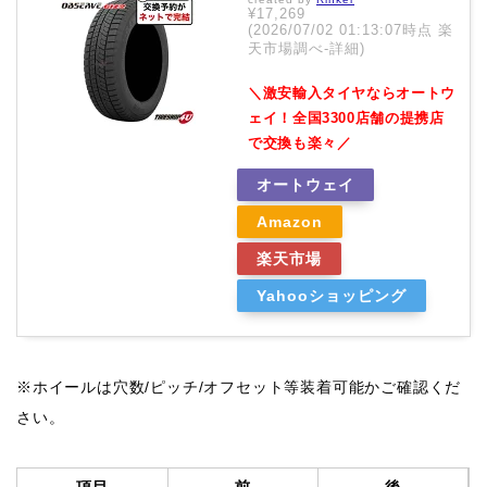
¥17,269
(2026/07/02 01:13:07時点 楽
天市場調べ-
詳細)
＼激安輸入タイヤならオートウ
ェイ！全国3300店舗の提携店
で交換も楽々／
オートウェイ
Amazon
楽天市場
Yahooショッピング
※ホイールは穴数/ピッチ/オフセット等装着可能かご確認くだ
さい。
項目
前
後