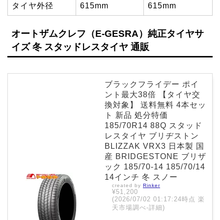
タイヤ外径
615mm
615mm
オートザムクレフ（E-GESRA）純正タイヤサ
イズ 冬 スタッドレスタイヤ 通販
ブラックフライデー ポイ
ント最大38倍 【タイヤ交
換対象】 送料無料 4本セッ
ト 新品 処分特価
185/70R14 88Q スタッド
レスタイヤ ブリヂストン
BLIZZAK VRX3 日本製 国
産 BRIDGESTONE ブリザ
ック 185/70-14 185/70/14
14インチ 冬 スノー
created by
Rinker
¥51,200
(2026/07/02 01:17:24時点 楽
天市場調べ-
詳細)