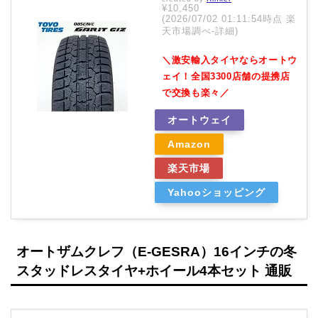
¥10,450
(2026/07/02 01:11:54時点 楽
天市場調べ-
詳細)
＼激安輸入タイヤならオートウ
ェイ！全国3300店舗の提携店
で交換も楽々／
オートウェイ
Amazon
楽天市場
Yahooショッピング
オートザムクレフ（E-GESRA）16インチの冬
スタッドレスタイヤ+ホイール4本セット 通販