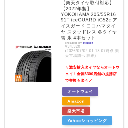
【楽天タイヤ取付対応】
【2022年製】
YOKOHAMA 205/55R16
91T iceGUARD iG52c ア
イスガード ヨコハマタイ
ヤ スタッドレス 冬タイヤ
雪 氷 4本セット
created by
Rinker
¥34,320
(2026/07/02 01:13:07時点 楽
天市場調べ-
詳細)
＼激安輸入タイヤならオートウ
ェイ！全国3300店舗の提携店
で交換も楽々／
オートウェイ
Amazon
楽天市場
Yahooショッピング