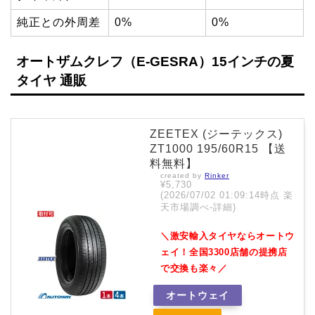
純正との外周差
0%
0%
オートザムクレフ（E-GESRA）15インチの夏
タイヤ 通販
ZEETEX (ジーテックス)
ZT1000 195/60R15 【送
料無料】
created by
Rinker
¥5,730
(2026/07/02 01:09:14時点 楽
天市場調べ-
詳細)
＼激安輸入タイヤならオートウ
ェイ！全国3300店舗の提携店
で交換も楽々／
オートウェイ