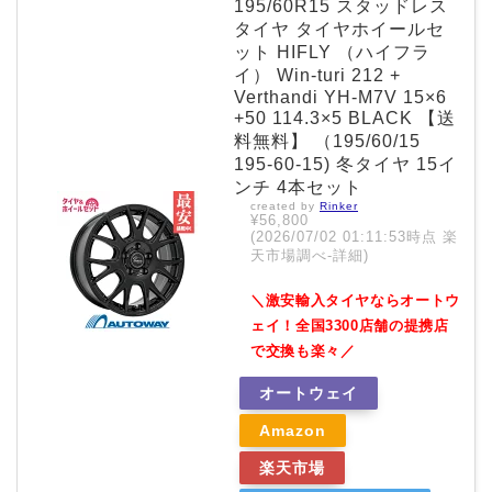
195/60R15 スタッドレス
タイヤ タイヤホイールセ
ット HIFLY （ハイフラ
イ） Win-turi 212 +
Verthandi YH-M7V 15×6
+50 114.3×5 BLACK 【送
料無料】 （195/60/15
195-60-15) 冬タイヤ 15イ
ンチ 4本セット
created by
Rinker
¥56,800
(2026/07/02 01:11:53時点 楽
天市場調べ-
詳細)
＼激安輸入タイヤならオートウ
ェイ！全国3300店舗の提携店
で交換も楽々／
オートウェイ
Amazon
楽天市場