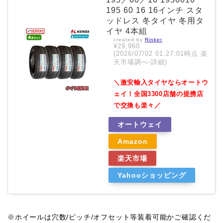
195 60 16 16インチ スタ
ッドレス 冬タイヤ 冬用タ
イヤ 4本組
created by
Rinker
¥29,960
(2026/07/02 01:27:01時点 楽
天市場調べ-
詳細)
＼激安輸入タイヤならオートウ
ェイ！全国3300店舗の提携店
で交換も楽々／
オートウェイ
Amazon
楽天市場
Yahooショッピング
※ホイールは穴数/ピッチ/オフセット等装着可能かご確認くだ