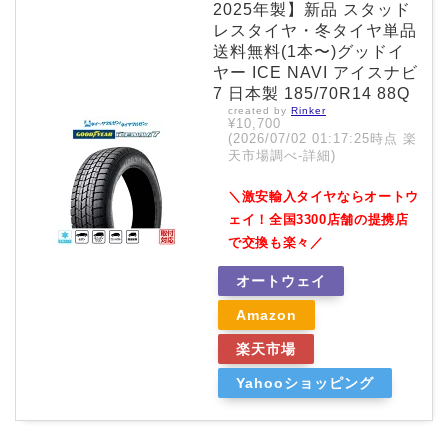
2025年製】新品 スタッド
レスタイヤ・冬タイヤ単品
送料無料(1本〜)グッドイ
ヤー ICE NAVI アイスナビ
7 日本製 185/70R14 88Q
created by
Rinker
¥10,700
(2026/07/02 01:17:25時点 楽
天市場調べ-
詳細)
＼激安輸入タイヤならオートウ
ェイ！全国3300店舗の提携店
で交換も楽々／
オートウェイ
Amazon
楽天市場
Yahooショッピング