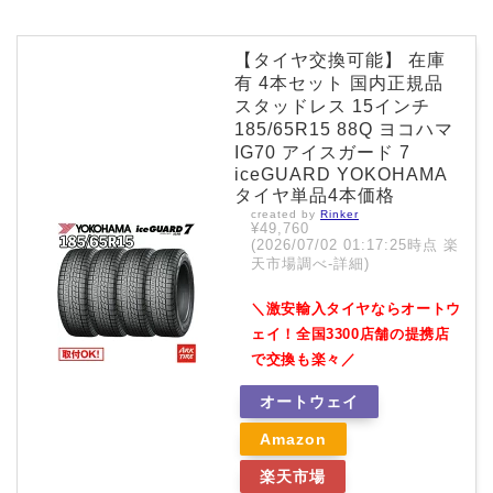
【タイヤ交換可能】 在庫
有 4本セット 国内正規品
スタッドレス 15インチ
185/65R15 88Q ヨコハマ
IG70 アイスガード 7
iceGUARD YOKOHAMA
タイヤ単品4本価格
created by
Rinker
¥49,760
(2026/07/02 01:17:25時点 楽
天市場調べ-
詳細)
＼激安輸入タイヤならオートウ
ェイ！全国3300店舗の提携店
で交換も楽々／
オートウェイ
Amazon
楽天市場