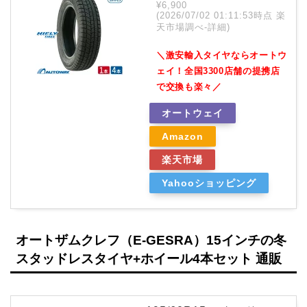
¥6,900
(2026/07/02 01:11:53時点 楽
天市場調べ-
詳細)
＼激安輸入タイヤならオートウ
ェイ！全国3300店舗の提携店
で交換も楽々／
オートウェイ
Amazon
楽天市場
Yahooショッピング
オートザムクレフ（E-GESRA）15インチの冬
スタッドレスタイヤ+ホイール4本セット 通販