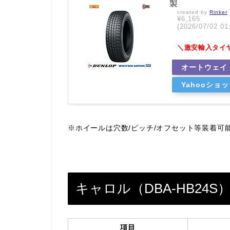
製
created by
Rinker
¥6,165
(2026/07/02
＼激安輸入タイ
オートウェイ
Yahooショ
※ホイールは穴数/ピッチ/オフセット等装着可
キャロル（DBA-HB24
項目