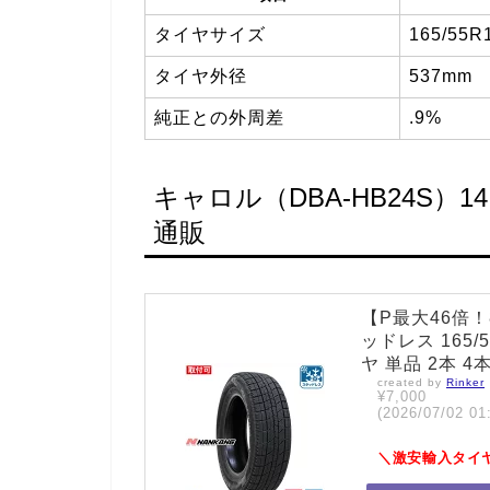
タイヤサイズ
165/55R
タイヤ外径
537mm
純正との外周差
.9%
キャロル（DBA-HB24S
通販
【P最大46倍！8
ッドレス 165/55R
ヤ 単品 2本 4
created by
Rinker
¥7,000
(2026/07/02
＼激安輸入タイ