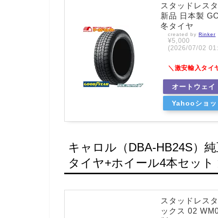
スタッドレスタイヤ
新品 日本製 GO
冬タイヤ
created by
Rinker
¥5,000
(2026/07/02
＼激安輸入タイ
オートウェイ
Yahooショ
キャロル（DBA-HB24S
タイヤ+ホイール4本セット
スタッドレスタイ
ックス 02 WM0