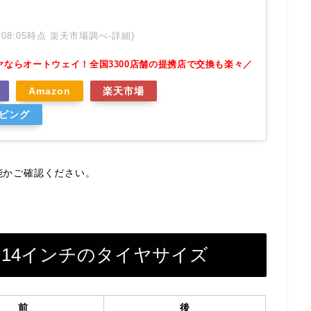
 01:08:05時点 楽天市場調べ-
詳細)
ヤならオートウェイ！全国3300店舗の提携店で交換も楽々／
Amazon
楽天市場
ッピング
能かご確認ください。
S）14インチのタイヤサイズ
前
後