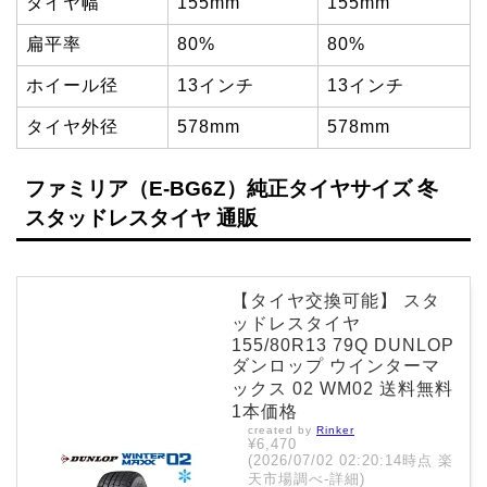
タイヤ幅
155mm
155mm
扁平率
80%
80%
ホイール径
13インチ
13インチ
タイヤ外径
578mm
578mm
ファミリア（E-BG6Z）純正タイヤサイズ 冬
スタッドレスタイヤ 通販
【タイヤ交換可能】 スタ
ッドレスタイヤ
155/80R13 79Q DUNLOP
ダンロップ ウインターマ
ックス 02 WM02 送料無料
1本価格
created by
Rinker
¥6,470
(2026/07/02 02:20:14時点 楽
天市場調べ-
詳細)