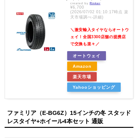
created by
Rinker
¥6,700
(2026/07/02 01:10:17時点 楽
天市場調べ-
詳細)
＼激安輸入タイヤならオートウ
ェイ！全国3300店舗の提携店
で交換も楽々／
オートウェイ
Amazon
楽天市場
Yahooショッピング
ファミリア（E-BG6Z）15インチの冬 スタッド
レスタイヤ+ホイール4本セット 通販