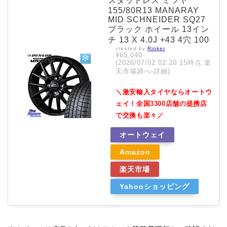
スタッドレス ミツヤ
155/80R13 MANARAY
MID SCHNEIDER SQ27
ブラック ホイール 13イン
チ 13 X 4.0J +43 4穴 100
created by
Rinker
¥65,040
(2026/07/02 02:20:15時点 楽
天市場調べ-
詳細)
＼激安輸入タイヤならオートウ
ェイ！全国3300店舗の提携店
で交換も楽々／
オートウェイ
Amazon
楽天市場
Yahooショッピング