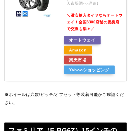
天市場調べ-
詳細)
＼激安輸入タイヤならオートウ
ェイ！全国3300店舗の提携店
で交換も楽々／
オートウェイ
Amazon
楽天市場
Yahooショッピング
※ホイールは穴数/ピッチ/オフセット等装着可能かご確認くだ
さい。
ファミリア（E-BG6Z）15インチの