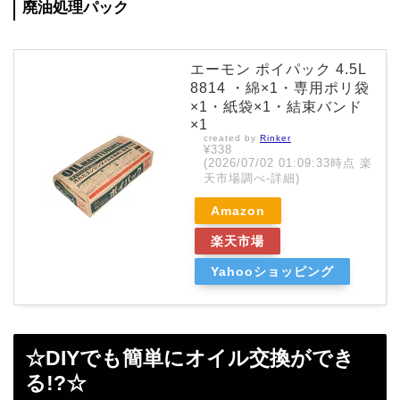
廃油処理パック
エーモン ポイパック 4.5L
8814 ・綿×1・専用ポリ袋
×1・紙袋×1・結束バンド
×1
created by
Rinker
¥338
(2026/07/02 01:09:33時点 楽
天市場調べ-
詳細)
Amazon
楽天市場
Yahooショッピング
☆DIYでも簡単にオイル交換ができ
る!?☆