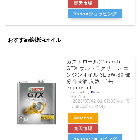
楽天市場
Yahooショッピング
おすすめ鉱物油オイル
カストロール(Castrol)
GTX ウルトラクリーン エ
ンジンオイル 3L 5W-30 部
分合成油 入数：1缶
engine oil
created by
Rinker
¥5,255
(2026/07/02 01:07:03時点 楽
天市場調べ-
詳細)
Amazon
楽天市場
Yahooショッピング