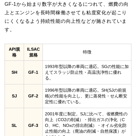
GF-1から始まり数字が大きくなるにつれて、燃費の向
上とエンジンを長時間稼働させても粘度変化が起こり
にくくなるよう持続性能の向上性などが施されていま
す。
API規
ILSAC
特徴
格
規格
1993年型以降の車両に適応。SGの性能に加
SH
GF-1
えてスラッジ防止性・高温洗浄性に優れ
る。
1996年型以降の車両に適応。SH(SJの前規
SJ
GF-2
格)の性能を向上し、更に蒸発性・せん断安
定性に優れている。
2001年度に制定。SJに比べて、省燃費性の
向上（CO2の削減）・排出ガスの浄化（C
SL
GF-3
O、HC、NOxの排出削減）・オイル劣化防
止性能の向上（廃油の削減・自然保護）が