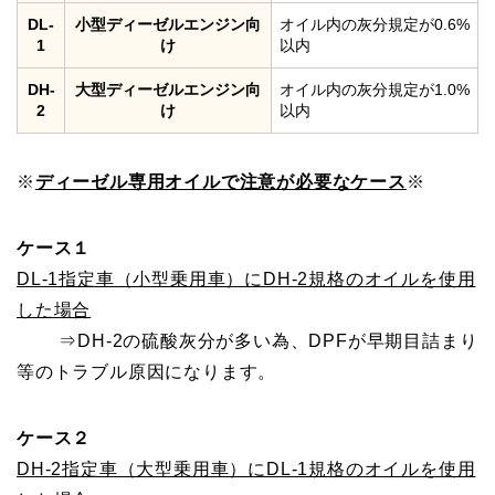
DL-
小型ディーゼルエンジン向
オイル内の灰分規定が0.6%
1
け
以内
DH-
大型ディーゼルエンジン向
オイル内の灰分規定が1.0%
2
け
以内
※
ディーゼル専用オイルで注意が必要なケース
※
ケース１
DL-1指定車（小型乗用車）にDH-2規格のオイルを使用
した場合
⇒DH-2の硫酸灰分が多い為、DPFが早期目詰まり
等のトラブル原因になります。
ケース２
DH-2指定車（大型乗用車）にDL-1規格のオイルを使用