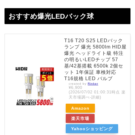
おすすめ爆光LEDバック球
T16 T20 S25 LEDバック
ランプ 爆光 5800lm HID屋
爆光 ヘッドライト級 特注
の明るいLEDチップ 57
基/42基搭載 6500k 2個セ
ット 1年保証 車検対応
T16規格 LED バルブ
created by
Rinker
¥6,900
(2026/07/02 01:00:31時点 楽
天市場調べ-
詳細)
Amazon
楽天市場
Yahooショッピング