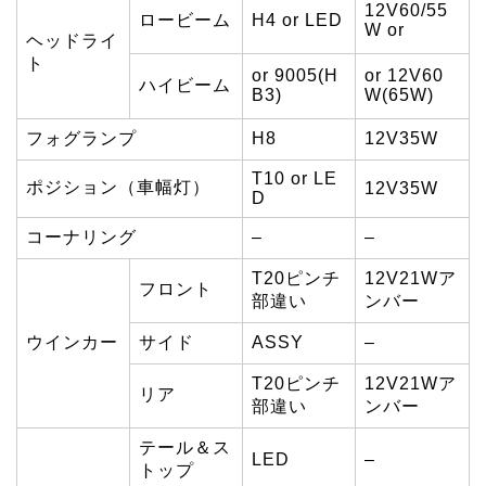
12V60/55
ロービーム
H4 or LED
W or
ヘッドライ
ト
or 9005(H
or 12V60
ハイビーム
B3)
W(65W)
フォグランプ
H8
12V35W
T10 or LE
ポジション（車幅灯）
12V35W
D
コーナリング
–
–
T20ピンチ
12V21Wア
フロント
部違い
ンバー
ウインカー
サイド
ASSY
–
T20ピンチ
12V21Wア
リア
部違い
ンバー
テール＆ス
LED
–
トップ