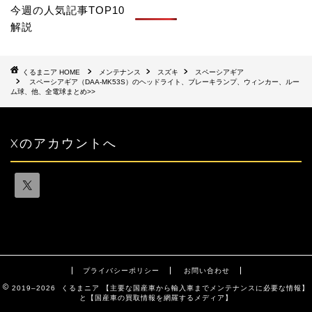
今週の人気記事TOP10
解説
HOME
メンテナンス
スズキ
スペーシアギア
スペーシアギア（DAA-MK53S）のヘッドライト、ブレーキランプ、ウィンカー、ルー
ム球、他、全電球まとめ>>
Xのアカウントへ
プライバシーポリシー
お問い合わせ
2019–2026 くるまニア 【主要な国産車から輸入車までメンテナンスに必要な情報】
と【国産車の買取情報を網羅するメディア】