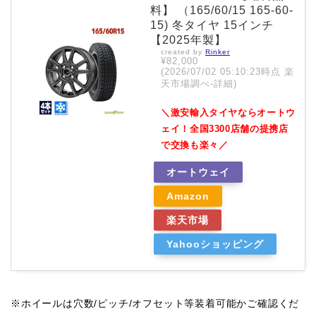
料】 （165/60/15 165-60-
15) 冬タイヤ 15インチ
【2025年製】
created by
Rinker
¥82,000
(2026/07/02 05:10:23時点 楽
天市場調べ-
詳細)
＼激安輸入タイヤならオートウ
ェイ！全国3300店舗の提携店
で交換も楽々／
オートウェイ
Amazon
楽天市場
Yahooショッピング
※ホイールは穴数/ピッチ/オフセット等装着可能かご確認くだ