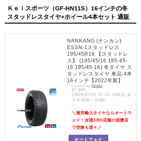
Ｋｅｉスポーツ（GF-HN11S）16インチの冬
スタッドレスタイヤ+ホイール4本セット 通販
NANKANG (ナンカン)
ESSN-1スタッドレス
195/45R16 【スタッドレ
ス】 (195/45/16 195-45-
16 195/45-16) 冬タイヤ ス
タッドレスタイヤ 単品 4本
16インチ【2022年製】
created by
Rinker
¥7,890
(2026/07/02 01:10:19時点 楽
天市場調べ-
詳細)
＼激安輸入タイヤならオートウ
ェイ！全国3300店舗の提携店
で交換も楽々／
オートウェイ