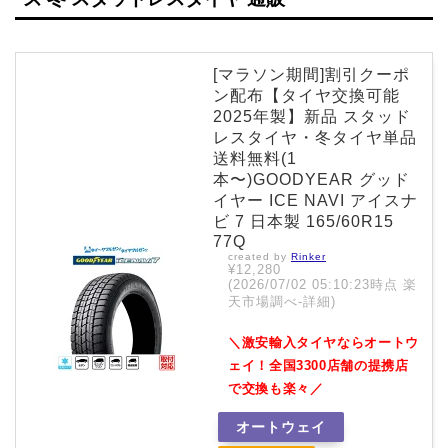
[マラソン期間]割引クーポ
ン配布【タイヤ交換可能
2025年製】新品 スタッド
レスタイヤ・冬タイヤ単品
送料無料(1
本〜)GOODYEAR グッド
イヤー ICE NAVI アイスナ
ビ 7 日本製 165/60R15
77Q
created by
Rinker
¥12,280
(2026/07/02 05:10:23時点 楽
天市場調べ-
詳細)
＼激安輸入タイヤならオートウ
ェイ！全国3300店舗の提携店
で交換も楽々／
オートウェイ