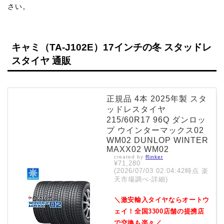
さい。
キャミ（TA-J102E）17インチの冬 スタッドレ
スタイヤ 通販
正規品 4本 2025年製 スタ
ッドレスタイヤ
215/60R17 96Q ダンロッ
プ ウインターマックス02
WM02 DUNLOP WINTER
MAXX02 WM02
created by
Rinker
¥71,280
(2026/07/03 02:04:42時点 楽
天市場調べ-
詳細)
＼激安輸入タイヤならオートウ
ェイ！全国3300店舗の提携店
で交換も楽々／