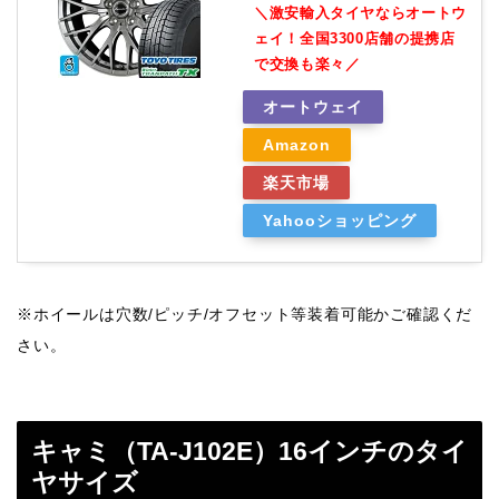
＼激安輸入タイヤならオートウ
ェイ！全国3300店舗の提携店
で交換も楽々／
オートウェイ
Amazon
楽天市場
Yahooショッピング
※ホイールは穴数/ピッチ/オフセット等装着可能かご確認くだ
さい。
キャミ（TA-J102E）16インチのタイ
ヤサイズ