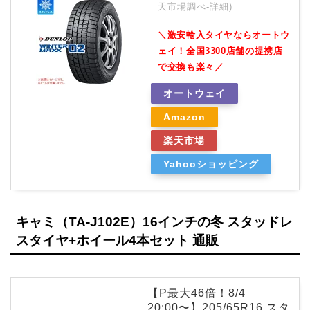
天市場調べ-
詳細)
＼激安輸入タイヤならオートウ
ェイ！全国3300店舗の提携店
で交換も楽々／
オートウェイ
Amazon
楽天市場
Yahooショッピング
キャミ（TA-J102E）16インチの冬 スタッドレ
スタイヤ+ホイール4本セット 通販
【P最大46倍！8/4
20:00〜】205/65R16 スタ