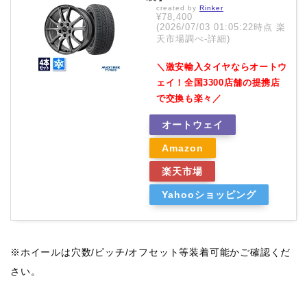
created by
Rinker
¥78,400
(2026/07/03 01:05:22時点 楽
天市場調べ-
詳細)
＼激安輸入タイヤならオートウ
ェイ！全国3300店舗の提携店
で交換も楽々／
オートウェイ
Amazon
楽天市場
Yahooショッピング
※ホイールは穴数/ピッチ/オフセット等装着可能かご確認くだ
さい。