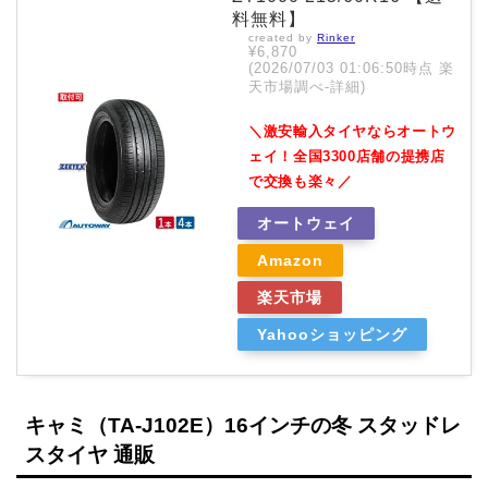
料無料】
created by
Rinker
¥6,870
(2026/07/03 01:06:50時点 楽
天市場調べ-
詳細)
＼激安輸入タイヤならオートウ
ェイ！全国3300店舗の提携店
で交換も楽々／
オートウェイ
Amazon
楽天市場
Yahooショッピング
キャミ（TA-J102E）16インチの冬 スタッドレ
スタイヤ 通販