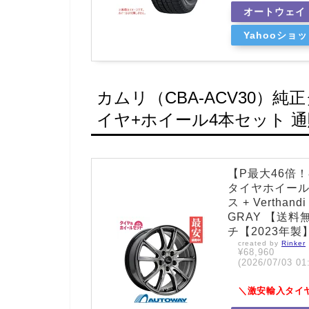
オートウェイ
Yahooショ
カムリ（CBA-ACV30）
イヤ+ホイール4本セット 通
【P最大46倍！8
タイヤホイールセ
ス + Verthand
GRAY 【送料無料
チ【2023年製
created by
Rinker
¥68,960
(2026/07/03
＼激安輸入タイ