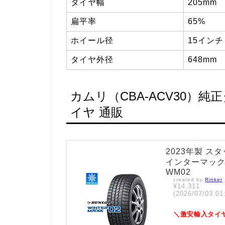
タイヤ幅
205mm
扁平率
65%
ホイール径
15インチ
タイヤ外径
648mm
カムリ（CBA-ACV30）
イヤ 通販
2023年製 スタ
インターマックス0
WM02
created by
Rinker
¥14,311
(2026/07/03
＼激安輸入タイ