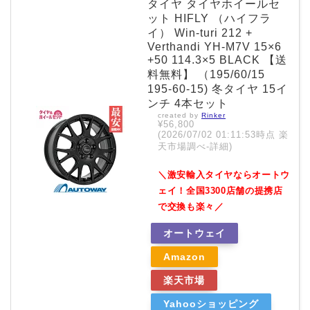
タイヤ タイヤホイールセ
ット HIFLY （ハイフラ
イ） Win-turi 212 +
Verthandi YH-M7V 15×6
+50 114.3×5 BLACK 【送
料無料】 （195/60/15
195-60-15) 冬タイヤ 15イ
ンチ 4本セット
created by
Rinker
¥56,800
(2026/07/02 01:11:53時点 楽
天市場調べ-
詳細)
＼激安輸入タイヤならオートウ
ェイ！全国3300店舗の提携店
で交換も楽々／
オートウェイ
Amazon
楽天市場
Yahooショッピング