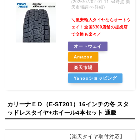
(2026/07/02 01:11:54時点 楽
天市場調べ-
詳細)
＼激安輸入タイヤならオートウ
ェイ！全国3300店舗の提携店
で交換も楽々／
オートウェイ
Amazon
楽天市場
Yahooショッピング
カリーナＥＤ（E-ST201）16インチの冬 スタ
ッドレスタイヤ+ホイール4本セット 通販
【楽天タイヤ取付対応】