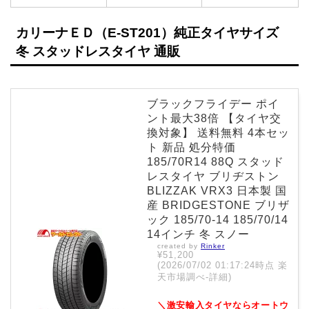
カリーナＥＤ（E-ST201）純正タイヤサイズ
冬 スタッドレスタイヤ 通販
ブラックフライデー ポイ
ント最大38倍 【タイヤ交
換対象】 送料無料 4本セッ
ト 新品 処分特価
185/70R14 88Q スタッド
レスタイヤ ブリヂストン
BLIZZAK VRX3 日本製 国
産 BRIDGESTONE ブリザ
ック 185/70-14 185/70/14
14インチ 冬 スノー
created by
Rinker
¥51,200
(2026/07/02 01:17:24時点 楽
天市場調べ-
詳細)
＼激安輸入タイヤならオートウ