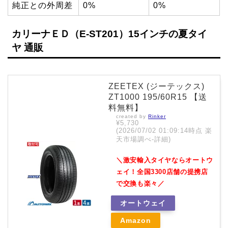
純正との外周差
0%
0%
カリーナＥＤ（E-ST201）15インチの夏タイ
ヤ 通販
ZEETEX (ジーテックス)
ZT1000 195/60R15 【送
料無料】
created by
Rinker
¥5,730
(2026/07/02 01:09:14時点 楽
天市場調べ-
詳細)
＼激安輸入タイヤならオートウ
ェイ！全国3300店舗の提携店
で交換も楽々／
オートウェイ
Amazon