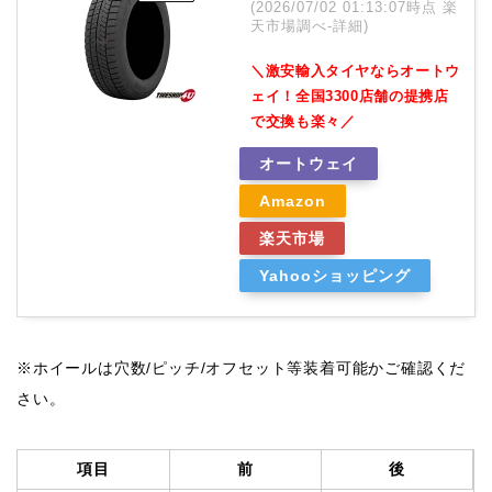
(2026/07/02 01:13:07時点 楽
天市場調べ-
詳細)
＼激安輸入タイヤならオートウ
ェイ！全国3300店舗の提携店
で交換も楽々／
オートウェイ
Amazon
楽天市場
Yahooショッピング
※ホイールは穴数/ピッチ/オフセット等装着可能かご確認くだ
さい。
項目
前
後