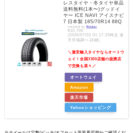
レスタイヤ・冬タイヤ単品
送料無料(1本〜)グッドイ
ヤー ICE NAVI アイスナビ
7 日本製 185/70R14 88Q
created by
Rinker
¥10,700
(2026/07/02 01:17:25時点 楽
天市場調べ-
詳細)
＼激安輸入タイヤならオートウ
ェイ！全国3300店舗の提携店
で交換も楽々／
オートウェイ
Amazon
楽天市場
Yahooショッピング
※ホイールは穴数/ピッチ/オフセット等装着可能かご確認くだ