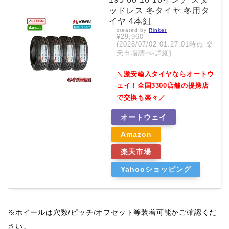
ッドレス 冬タイヤ 冬用タ
イヤ 4本組
created by
Rinker
¥29,960
(2026/07/02 01:27:01時点 楽
天市場調べ-
詳細)
＼激安輸入タイヤならオートウ
ェイ！全国3300店舗の提携店
で交換も楽々／
オートウェイ
Amazon
楽天市場
Yahooショッピング
※ホイールは穴数/ピッチ/オフセット等装着可能かご確認くだ
さい。