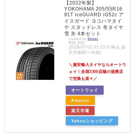
【2022年製】
YOKOHAMA 205/55R16
91T iceGUARD iG52c ア
イスガード ヨコハマタイ
ヤ スタッドレス 冬タイヤ
雪 氷 4本セット
created by
Rinker
¥34,320
(2026/07/02 01:13:07時点 楽
天市場調べ-
詳細)
＼激安輸入タイヤならオートウ
ェイ！全国3300店舗の提携店
で交換も楽々／
オートウェイ
Amazon
楽天市場
Yahooショッピング