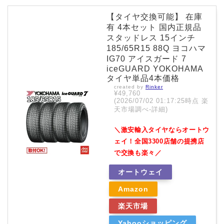
【タイヤ交換可能】 在庫
有 4本セット 国内正規品
スタッドレス 15インチ
185/65R15 88Q ヨコハマ
IG70 アイスガード 7
iceGUARD YOKOHAMA
タイヤ単品4本価格
created by
Rinker
¥49,760
(2026/07/02 01:17:25時点 楽
天市場調べ-
詳細)
＼激安輸入タイヤならオートウ
ェイ！全国3300店舗の提携店
で交換も楽々／
オートウェイ
Amazon
楽天市場
Yahooショッピング