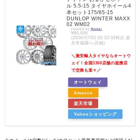
ル 5.5-15 タイヤホイール4
本セット175/65-15
DUNLOP WINTER MAXX
02 WM02
created by
Rinker
¥80,500
(2026/07/03 02:10:32時点 楽
天市場調べ-
詳細)
＼激安輸入タイヤならオートウ
ェイ！全国3300店舗の提携店
で交換も楽々／
オートウェイ
Amazon
楽天市場
Yahooショッピング