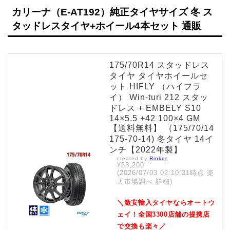
カリーナ（E-AT192）純正タイヤサイズ 冬 ス
タッドレスタイヤ+ホイール4本セット 通販
175/70R14 スタッドレス
タイヤ タイヤホイールセ
ット HIFLY （ハイフラ
イ） Win-turi 212 スタッ
ドレス + EMBELY S10
14×5.5 +42 100×4 GM
【送料無料】 （175/70/14
175-70-14) 冬タイヤ 14イ
ンチ【2022年製】
created by
Rinker
¥53,200
(2026/07/03 02:10:31時点 楽
天市場調べ-
詳細)
＼激安輸入タイヤならオートウ
ェイ！全国3300店舗の提携店
で交換も楽々／