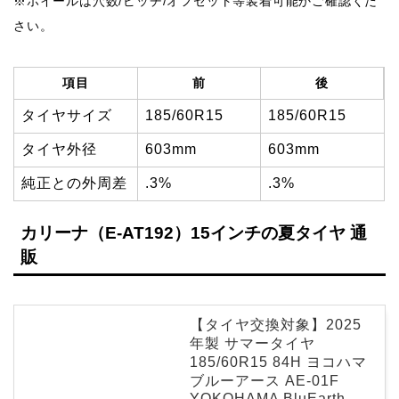
※ホイールは穴数/ピッチ/オフセット等装着可能かご確認くだ
さい。
項目
前
後
タイヤサイズ
185/60R15
185/60R15
タイヤ外径
603mm
603mm
純正との外周差
.3%
.3%
カリーナ（E-AT192）15インチの夏タイヤ 通
販
【タイヤ交換対象】2025
年製 サマータイヤ
185/60R15 84H ヨコハマ
ブルーアース AE-01F
YOKOHAMA BluEarth