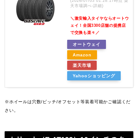
(2026/07/03 01:28:17時点 楽
天市場調べ-
詳細)
＼激安輸入タイヤならオートウ
ェイ！全国3300店舗の提携店
で交換も楽々／
オートウェイ
Amazon
楽天市場
Yahooショッピング
※ホイールは穴数/ピッチ/オフセット等装着可能かご確認くだ
さい。