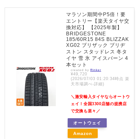
マラソン期間中P5倍！要
エントリー【楽天タイヤ交
換対応】 【2025年製】
BRIDGESTONE
185/60R15 84S BLIZZAK
XG02 ブリザック ブリヂ
ストン スタッドレス 冬タ
イヤ 雪 氷 アイスバーン 4
本セット
created by
Rinker
¥49,720
(2026/07/03 01:20:34時点 楽
天市場調べ-
詳細)
＼激安輸入タイヤならオートウ
ェイ！全国3300店舗の提携店
で交換も楽々／
オートウェイ
Amazon