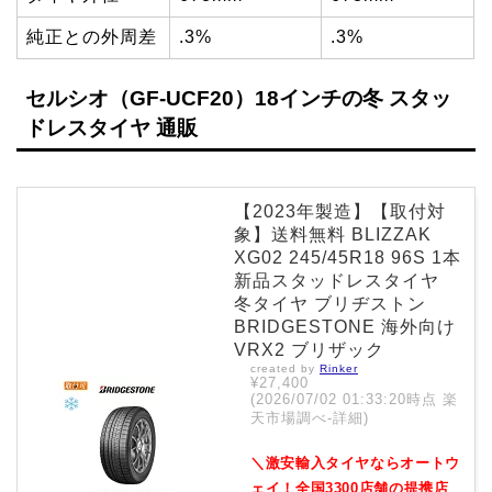
純正との外周差
.3%
.3%
セルシオ（GF-UCF20）18インチの冬 スタッ
ドレスタイヤ 通販
【2023年製造】【取付対
象】送料無料 BLIZZAK
XG02 245/45R18 96S 1本
新品スタッドレスタイヤ
冬タイヤ ブリヂストン
BRIDGESTONE 海外向け
VRX2 ブリザック
created by
Rinker
¥27,400
(2026/07/02 01:33:20時点 楽
天市場調べ-
詳細)
＼激安輸入タイヤならオートウ
ェイ！全国3300店舗の提携店