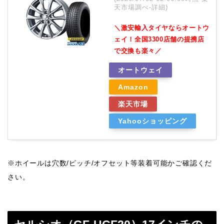
天市場調べ-
詳細)
＼激安輸入タイヤならオートウ
ェイ！全国3300店舗の提携店
で交換も楽々／
オートウェイ
Amazon
楽天市場
Yahooショッピング
※ホイールは穴数/ピッチ/オフセット等装着可能かご確認くだ
さい。