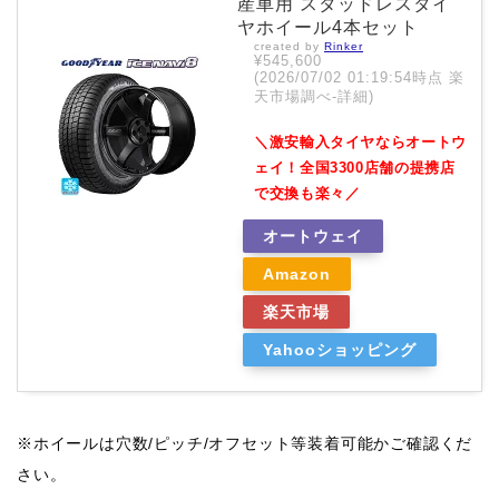
産車用 スタッドレスタイ
ヤホイール4本セット
created by
Rinker
¥545,600
(2026/07/02 01:19:54時点 楽
天市場調べ-
詳細)
＼激安輸入タイヤならオートウ
ェイ！全国3300店舗の提携店
で交換も楽々／
オートウェイ
Amazon
楽天市場
Yahooショッピング
※ホイールは穴数/ピッチ/オフセット等装着可能かご確認くだ
さい。