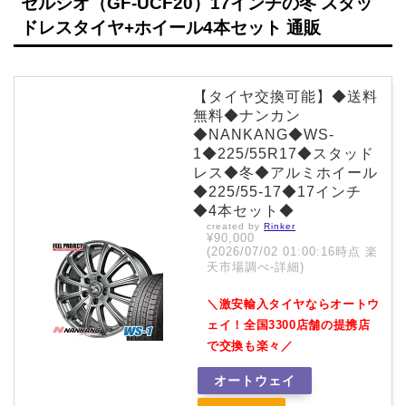
セルシオ（GF-UCF20）17インチの冬 スタッ
ドレスタイヤ+ホイール4本セット 通販
【タイヤ交換可能】◆送料
無料◆ナンカン
◆NANKANG◆WS-
1◆225/55R17◆スタッド
レス◆冬◆アルミホイール
◆225/55-17◆17インチ
◆4本セット◆
created by
Rinker
¥90,000
(2026/07/02 01:00:16時点 楽
天市場調べ-
詳細)
＼激安輸入タイヤならオートウ
ェイ！全国3300店舗の提携店
で交換も楽々／
オートウェイ