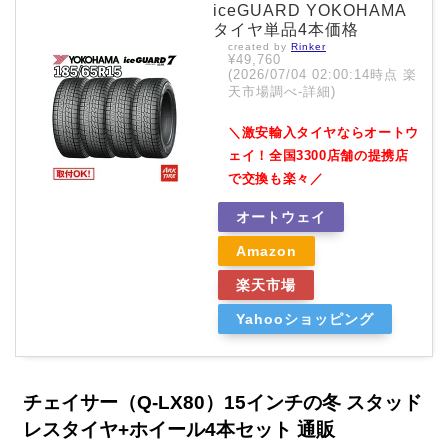
iceGUARD YOKOHAMA
タイヤ単品4本価格
created by
Rinker
¥49,760
(2026/07/04 02:00:14時点 楽
天市場調べ-
詳細)
＼激安輸入タイヤならオートウ
ェイ！全国3300店舗の提携店
で交換も楽々／
オートウェイ
Amazon
楽天市場
Yahooショッピング
チェイサー（Q-LX80）15インチの冬 スタッド
レスタイヤ+ホイール4本セット 通販