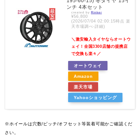
195-60-15) 冬タイヤ 15イ
ンチ 4本セット
created by
Rinker
¥56,800
(2026/07/04 02:00:15時点 楽
天市場調べ-
詳細)
＼激安輸入タイヤならオートウ
ェイ！全国3300店舗の提携店
で交換も楽々／
オートウェイ
Amazon
楽天市場
Yahooショッピング
※ホイールは穴数/ピッチ/オフセット等装着可能かご確認くだ
さい。