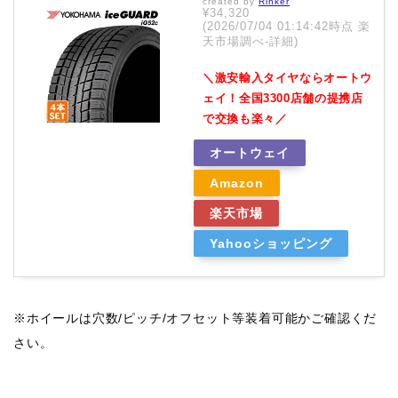
created by
Rinker
¥34,320
(2026/07/04 01:14:42時点 楽
天市場調べ-
詳細)
＼激安輸入タイヤならオートウ
ェイ！全国3300店舗の提携店
で交換も楽々／
オートウェイ
Amazon
楽天市場
Yahooショッピング
※ホイールは穴数/ピッチ/オフセット等装着可能かご確認くだ
さい。