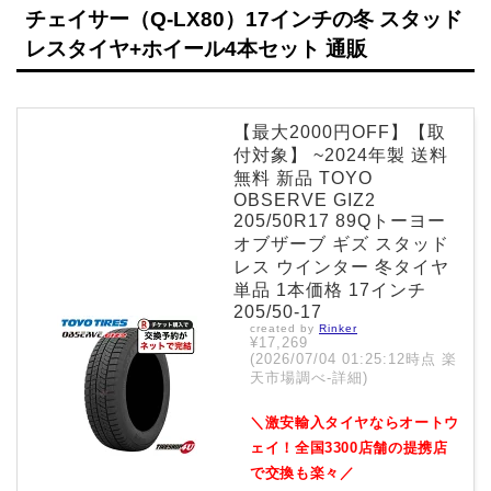
チェイサー（Q-LX80）17インチの冬 スタッド
レスタイヤ+ホイール4本セット 通販
【最大2000円OFF】【取
付対象】 ~2024年製 送料
無料 新品 TOYO
OBSERVE GIZ2
205/50R17 89Qトーヨー
オブザーブ ギズ スタッド
レス ウインター 冬タイヤ
単品 1本価格 17インチ
205/50-17
created by
Rinker
¥17,269
(2026/07/04 01:25:12時点 楽
天市場調べ-
詳細)
＼激安輸入タイヤならオートウ
ェイ！全国3300店舗の提携店
で交換も楽々／