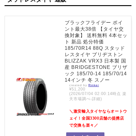
ブラックフライデー ポイ
ント最大38倍 【タイヤ交
換対象】 送料無料 4本セッ
ト 新品 処分特価
185/70R14 88Q スタッド
レスタイヤ ブリヂストン
BLIZZAK VRX3 日本製 国
産 BRIDGESTONE ブリザ
ック 185/70-14 185/70/14
14インチ 冬 スノー
created by
Rinker
¥51,200
(2026/07/04 02:00:14時点 楽
天市場調べ-
詳細)
＼激安輸入タイヤならオートウ
ェイ！全国3300店舗の提携店
で交換も楽々／