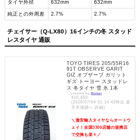
タイヤ外径
632mm
632mm
純正との外周差
2.7%
2.7%
チェイサー（Q-LX80）16インチの冬 スタッド
レスタイヤ 通販
TOYO TIRES 205/55R16
91T OBSERVE GARIT
GIZ オブザーブ ガリット
ギズ トーヨー スタッドレ
ス 冬タイヤ 雪 氷 1本
created by
Rinker
¥10,450
(2026/07/04 01:14:42時点 楽
天市場調べ-
詳細)
＼激安輸入タイヤならオートウ
ェイ！全国3300店舗の提携店
で交換も楽々／