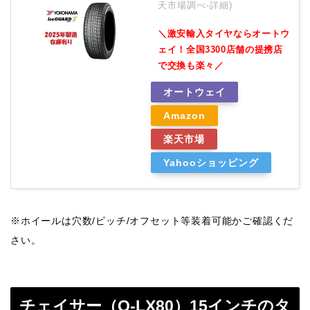
天市場調べ-
詳細)
＼激安輸入タイヤならオートウ
ェイ！全国3300店舗の提携店
で交換も楽々／
オートウェイ
Amazon
楽天市場
Yahooショッピング
※ホイールは穴数/ピッチ/オフセット等装着可能かご確認くだ
さい。
チェイサー（Q-LX80）15インチのタ