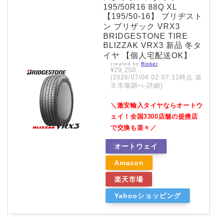
195/50R16 88Q XL
【195/50-16】 ブリヂスト
ン ブリザック VRX3
BRIDGESTONE TIRE
BLIZZAK VRX3 新品 冬タ
イヤ 【個人宅配送OK】
created by
Rinker
¥29,250
(2026/07/04 02:07:11時点 楽
天市場調べ-
詳細)
＼激安輸入タイヤならオートウ
ェイ！全国3300店舗の提携店
で交換も楽々／
オートウェイ
Amazon
楽天市場
Yahooショッピング