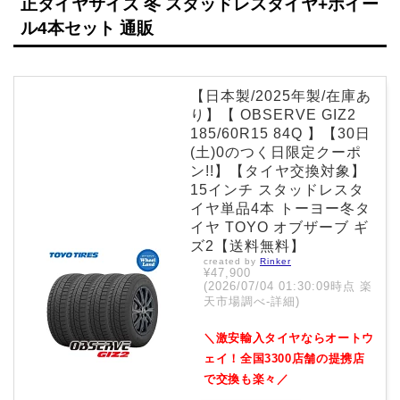
正タイヤサイズ 冬 スタッドレスタイヤ+ホイー
ル4本セット 通販
【日本製/2025年製/在庫あ
り】【 OBSERVE GIZ2
185/60R15 84Q 】【30日
(土)0のつく日限定クーポ
ン!!】【タイヤ交換対象】
15インチ スタッドレスタ
イヤ単品4本 トーヨー冬タ
イヤ TOYO オブザーブ ギ
ズ2【送料無料】
created by
Rinker
¥47,900
(2026/07/04 01:30:09時点 楽
天市場調べ-
詳細)
＼激安輸入タイヤならオートウ
ェイ！全国3300店舗の提携店
で交換も楽々／