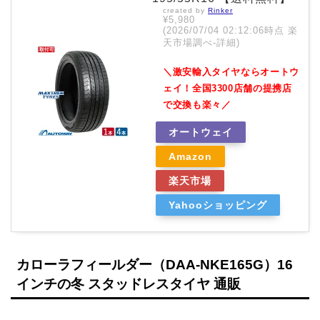
created by
Rinker
¥5,980
(2026/07/04 02:12:06時点 楽
天市場調べ-
詳細)
＼激安輸入タイヤならオートウ
ェイ！全国3300店舗の提携店
で交換も楽々／
オートウェイ
Amazon
楽天市場
Yahooショッピング
カローラフィールダー（DAA-NKE165G）16
インチの冬 スタッドレスタイヤ 通販