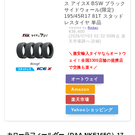
ス アイスX BSW ブラック
サイドウォール(限定)
195/45R17 81T スタッド
レスタイヤ 単品
created by
Rinker
¥36,400
(2026/07/03 02:32:50時点 楽
天市場調べ-
詳細)
＼激安輸入タイヤならオートウ
ェイ！全国3300店舗の提携店
で交換も楽々／
オートウェイ
Amazon
楽天市場
Yahooショッピング
カローラフィールダー（DAA-NKE165G）17