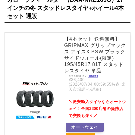
インチの冬 スタッドレスタイヤ+ホイール4本
セット 通販
【4本セット 送料無料】
GRIPMAX グリップマック
ス アイスX BSW ブラック
サイドウォール(限定)
195/45R17 81T スタッド
レスタイヤ 単品
created by
Rinker
¥36,400
(2026/07/04 00:59:55時点 楽
天市場調べ-
詳細)
＼激安輸入タイヤならオートウ
ェイ！全国3300店舗の提携店
で交換も楽々／
オートウェイ