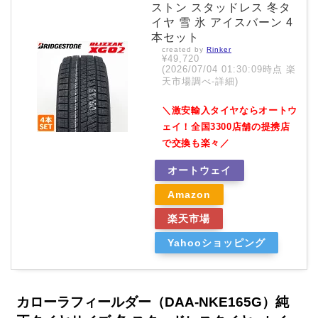
ストン スタッドレス 冬タ
イヤ 雪 氷 アイスバーン 4
本セット
created by
Rinker
¥49,720
(2026/07/04 01:30:09時点 楽
天市場調べ-
詳細)
＼激安輸入タイヤならオートウ
ェイ！全国3300店舗の提携店
で交換も楽々／
オートウェイ
Amazon
楽天市場
Yahooショッピング
カローラフィールダー（DAA-NKE165G）純