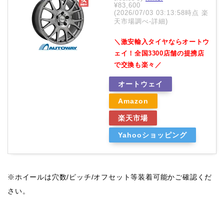
¥83,600
(2026/07/03 03:13:58時点 楽
天市場調べ-
詳細)
＼激安輸入タイヤならオートウ
ェイ！全国3300店舗の提携店
で交換も楽々／
オートウェイ
Amazon
楽天市場
Yahooショッピング
※ホイールは穴数/ピッチ/オフセット等装着可能かご確認くだ
さい。