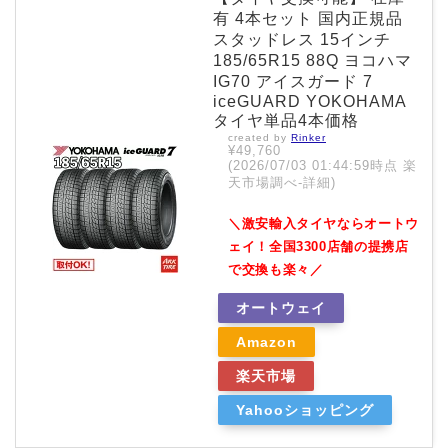
有 4本セット 国内正規品
スタッドレス 15インチ
185/65R15 88Q ヨコハマ
IG70 アイスガード 7
iceGUARD YOKOHAMA
タイヤ単品4本価格
created by
Rinker
¥49,760
(2026/07/03 01:44:59時点 楽
天市場調べ-
詳細)
＼激安輸入タイヤならオートウ
ェイ！全国3300店舗の提携店
で交換も楽々／
オートウェイ
Amazon
楽天市場
Yahooショッピング