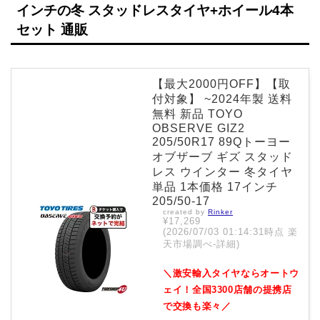
インチの冬 スタッドレスタイヤ+ホイール4本
セット 通販
【最大2000円OFF】【取
付対象】 ~2024年製 送料
無料 新品 TOYO
OBSERVE GIZ2
205/50R17 89Qトーヨー
オブザーブ ギズ スタッド
レス ウインター 冬タイヤ
単品 1本価格 17インチ
205/50-17
created by
Rinker
¥17,269
(2026/07/03 01:14:31時点 楽
天市場調べ-
詳細)
＼激安輸入タイヤならオートウ
ェイ！全国3300店舗の提携店
で交換も楽々／