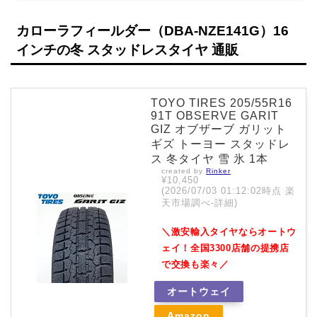
カローラフィールダー（DBA-NZE141G）16
インチの冬 スタッドレスタイヤ 通販
TOYO TIRES 205/55R16
91T OBSERVE GARIT
GIZ オブザーブ ガリット
ギズ トーヨー スタッドレ
ス 冬タイヤ 雪 氷 1本
created by
Rinker
¥10,450
(2026/07/03 01:12:02時点 楽
天市場調べ-
詳細)
＼激安輸入タイヤならオートウ
ェイ！全国3300店舗の提携店
で交換も楽々／
オートウェイ
Amazon