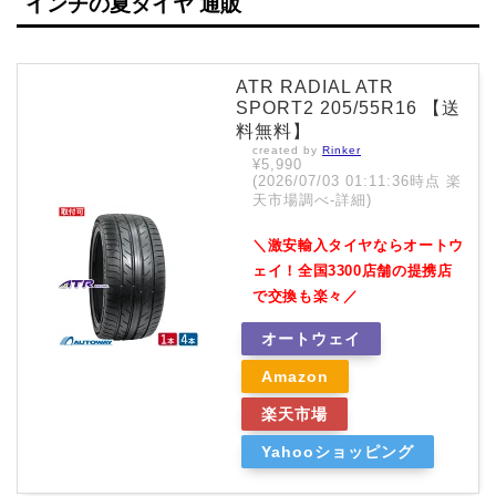
インチの夏タイヤ 通販
ATR RADIAL ATR
SPORT2 205/55R16 【送
料無料】
created by
Rinker
¥5,990
(2026/07/03 01:11:36時点 楽
天市場調べ-
詳細)
＼激安輸入タイヤならオートウ
ェイ！全国3300店舗の提携店
で交換も楽々／
オートウェイ
Amazon
楽天市場
Yahooショッピング