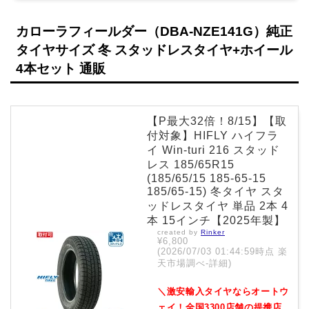
カローラフィールダー（DBA-NZE141G）純正
タイヤサイズ 冬 スタッドレスタイヤ+ホイール
4本セット 通販
【P最大32倍！8/15】【取
付対象】HIFLY ハイフラ
イ Win-turi 216 スタッド
レス 185/65R15
(185/65/15 185-65-15
185/65-15) 冬タイヤ スタ
ッドレスタイヤ 単品 2本 4
本 15インチ【2025年製】
created by
Rinker
¥6,800
(2026/07/03 01:44:59時点 楽
天市場調べ-
詳細)
＼激安輸入タイヤならオートウ
ェイ！全国3300店舗の提携店