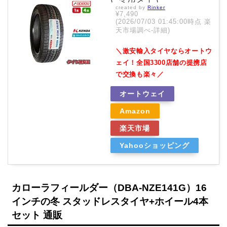
created by
Rinker
¥7,490
(2026/07/03 01:45:00時点 楽
天市場調べ-
詳細)
＼激安輸入タイヤならオートウ
ェイ！全国3300店舗の提携店
で交換も楽々／
オートウェイ
Amazon
楽天市場
Yahooショッピング
カローラフィールダー（DBA-NZE141G）16
インチの冬 スタッドレスタイヤ+ホイール4本
セット 通販