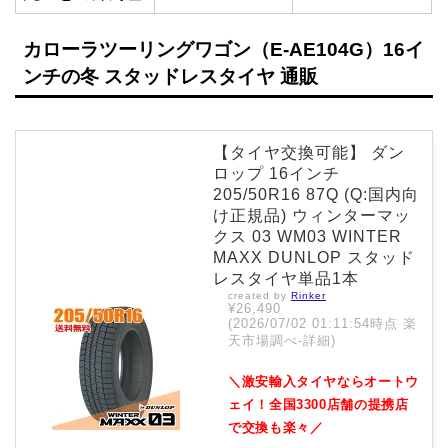
カローラツーリングワゴン（E-AE104G）16イ
ンチの冬 スタッドレスタイヤ 通販
【タイヤ交換可能】 ダン
ロップ 16インチ
205/50R16 87Q (Q:国内向
け正規品) ウィンターマッ
クス 03 WM03 WINTER
MAXX DUNLOP スタッド
レスタイヤ単品1本
created by
Rinker
¥26,490
(2026/07/02 01:11:54時点 楽
天市場調べ-
詳細)
＼激安輸入タイヤならオートウ
ェイ！全国3300店舗の提携店
で交換も楽々／