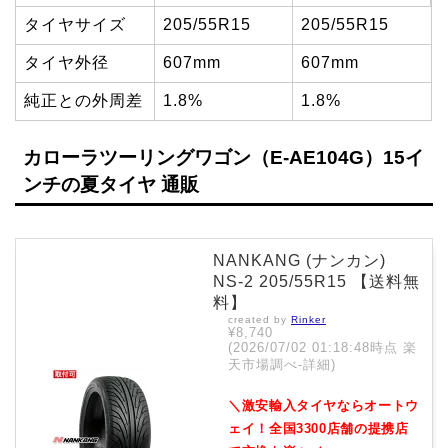
タイヤサイズ
205/55R15
205/55R15
タイヤ外径
607mm
607mm
純正との外周差
1.8%
1.8%
カローラツーリングワゴン（E-AE104G）15イ
ンチの夏タイヤ 通販
NANKANG (ナンカン)
NS-2 205/55R15 【送料無
料】
created by
Rinker
¥8,740
(2026/07/02 01:18:48時点 楽
天市場調べ-
詳細)
＼激安輸入タイヤならオートウ
ェイ！全国3300店舗の提携店