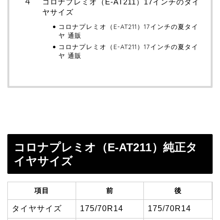
コロナプレミオ（E-AT211）17インチのタイ
ヤサイズ
コロナプレミオ（E-AT211）17インチの夏タイ
ヤ 通販
コロナプレミオ（E-AT211）17インチの夏タイ
ヤ 通販
コロナプレミオ（E-AT211）純正タ
イヤサイズ
項目
前
後
タイヤサイズ
175/70R14
175/70R14