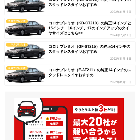
スタッドレスタイヤおすすめ
2022年11月18日
コロナプレミオ
コロナプレミオ（KD-CT210）の純正14インチと
15インチ、16インチ、17のインチアップのタイ
ヤサイズはこちら>>
2024年7月17日
コロナプレミオ
コロナプレミオ（GF-ST215）の純正14インチの
スタッドレスタイヤおすすめ
2022年11月18日
コロナプレミオ
コロナプレミオ（E-AT211）の純正14インチのス
タッドレスタイヤおすすめ
2022年11月18日