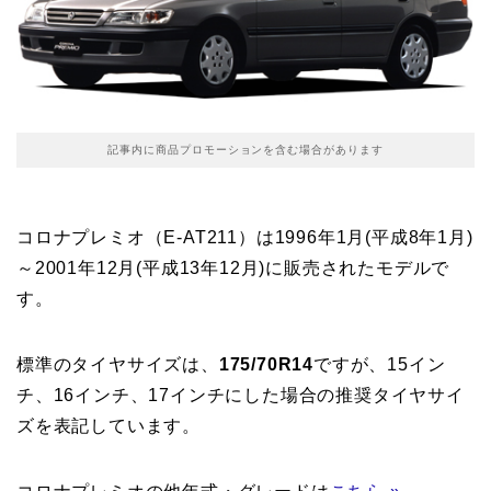
記事内に商品プロモーションを含む場合があります
コロナプレミオ（E-AT211）は1996年1月(平成8年1月)
～2001年12月(平成13年12月)に販売されたモデルで
す。
標準のタイヤサイズは、
175/70R14
ですが、15イン
チ、16インチ、17インチにした場合の推奨タイヤサイ
ズを表記しています。