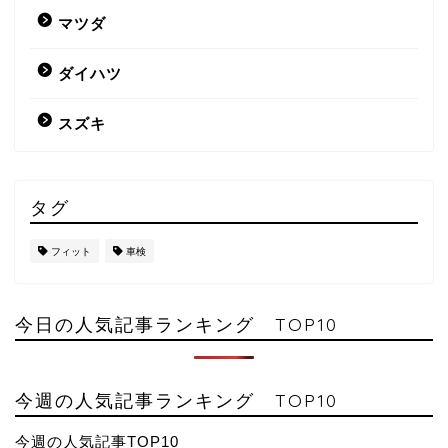
マツダ
ダイハツ
スズキ
タグ
フィット
車検
今日の人気記事ランキング TOP10
今週の人気記事ランキング TOP10
今週の人気記事TOP10