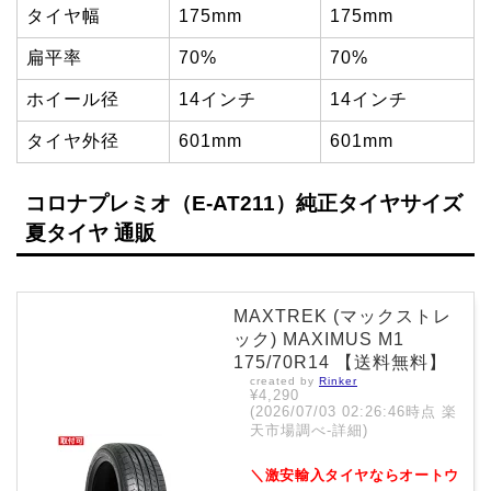
タイヤ幅
175mm
175mm
扁平率
70%
70%
ホイール径
14インチ
14インチ
タイヤ外径
601mm
601mm
コロナプレミオ（E-AT211）純正タイヤサイズ
夏タイヤ 通販
MAXTREK (マックストレ
ック) MAXIMUS M1
175/70R14 【送料無料】
created by
Rinker
¥4,290
(2026/07/03 02:26:46時点 楽
天市場調べ-
詳細)
＼激安輸入タイヤならオートウ