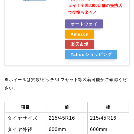
ェイ！全国3300店舗の提携店
で交換も楽々／
オートウェイ
Amazon
楽天市場
Yahooショッピング
※ホイールは穴数/ピッチ/オフセット等装着可能かご確認くだ
さい。
項目
前
後
タイヤサイズ
215/45R16
215/45R16
タイヤ外径
600mm
600mm