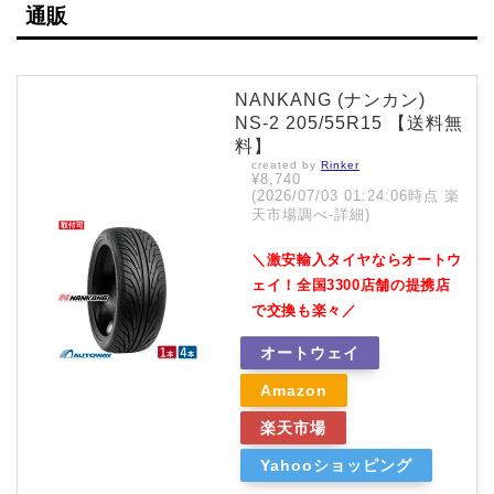
通販
NANKANG (ナンカン)
NS-2 205/55R15 【送料無
料】
created by
Rinker
¥8,740
(2026/07/03 01:24:06時点 楽
天市場調べ-
詳細)
＼激安輸入タイヤならオートウ
ェイ！全国3300店舗の提携店
で交換も楽々／
オートウェイ
Amazon
楽天市場
Yahooショッピング