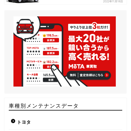
2022年11月18日
車種別メンテナンスデータ
トヨタ