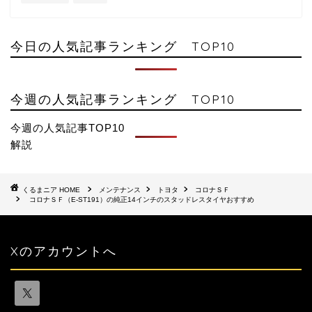
今日の人気記事ランキング TOP10
今週の人気記事ランキング TOP10
今週の人気記事TOP10
解説
HOME
メンテナンス
トヨタ
コロナＳＦ
コロナＳＦ（E-ST191）の純正14インチのスタッドレスタイヤおすすめ
Xのアカウントへ