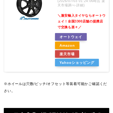
(2026/07/03 01:24:06時点 楽
天市場調べ-
詳細)
＼激安輸入タイヤならオートウ
ェイ！全国3300店舗の提携店
で交換も楽々／
オートウェイ
Amazon
楽天市場
Yahooショッピング
※ホイールは穴数/ピッチ/オフセット等装着可能かご確認くだ
さい。