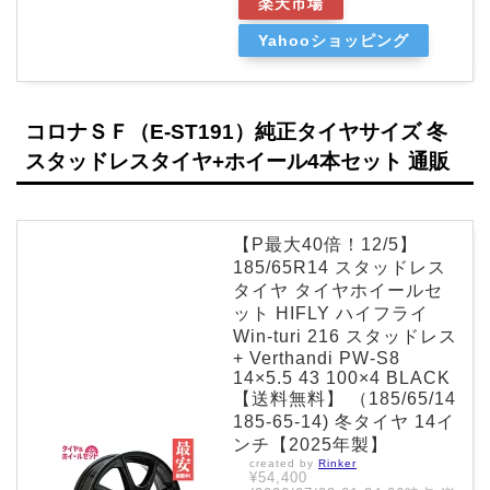
楽天市場
Yahooショッピング
コロナＳＦ（E-ST191）純正タイヤサイズ 冬
スタッドレスタイヤ+ホイール4本セット 通販
【P最大40倍！12/5】
185/65R14 スタッドレス
タイヤ タイヤホイールセ
ット HIFLY ハイフライ
Win-turi 216 スタッドレス
+ Verthandi PW-S8
14×5.5 43 100×4 BLACK
【送料無料】 （185/65/14
185-65-14) 冬タイヤ 14イ
ンチ【2025年製】
created by
Rinker
¥54,400