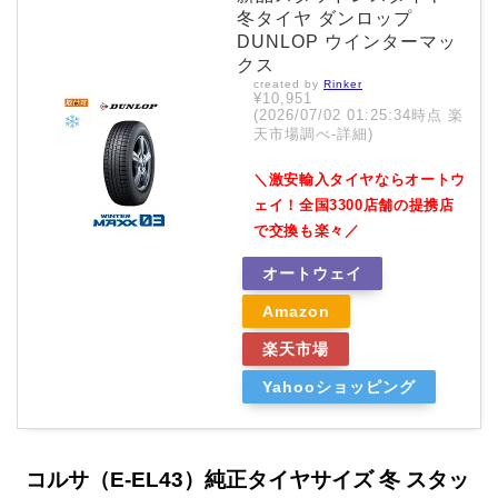
冬タイヤ ダンロップ
DUNLOP ウインターマッ
クス
created by
Rinker
¥10,951
(2026/07/02 01:25:34時点 楽
天市場調べ-
詳細)
＼激安輸入タイヤならオートウ
ェイ！全国3300店舗の提携店
で交換も楽々／
オートウェイ
Amazon
楽天市場
Yahooショッピング
コルサ（E-EL43）純正タイヤサイズ 冬 スタッ