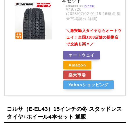
本セット
created by
Rinker
¥49,720
(2026/07/02 01:15:16時点 楽
天市場調べ-
詳細)
＼激安輸入タイヤならオートウ
ェイ！全国3300店舗の提携店
で交換も楽々／
オートウェイ
Amazon
楽天市場
Yahooショッピング
コルサ（E-EL43）15インチの冬 スタッドレス
タイヤ+ホイール4本セット 通販