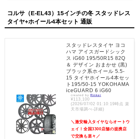
コルサ（E-EL43）15インチの冬 スタッドレス
タイヤ+ホイール4本セット 通販
スタッドレスタイヤ ヨコ
ハマ アイスガードシック
ス iG60 195/50R15 82Q
＆ デザイン おまかせ (黒)
ブラック系ホイール 5.5-
15 タイヤホイール4本セッ
ト195/50-15 YOKOHAMA
iceGUARD 6 iG60
created by
Rinker
¥113,100
(2026/07/02 01:10:19時点 楽
天市場調べ-
詳細)
＼激安輸入タイヤならオートウ
ェイ！全国3300店舗の提携店
で交換も楽々／