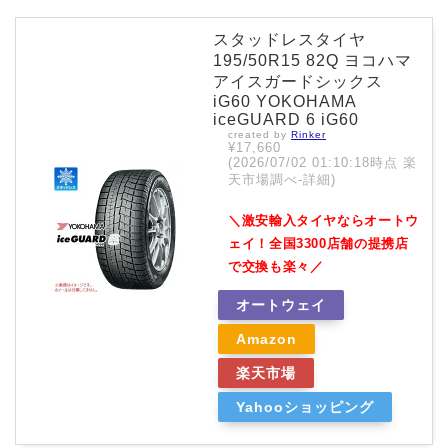
スタッドレスタイヤ
195/50R15 82Q ヨコハマ
アイスガードシックス
iG60 YOKOHAMA
iceGUARD 6 iG60
created by
Rinker
¥17,660
(2026/07/02 01:10:18時点 楽
天市場調べ-
詳細)
＼激安輸入タイヤならオートウ
ェイ！全国3300店舗の提携店
で交換も楽々／
オートウェイ
Amazon
楽天市場
Yahooショッピング