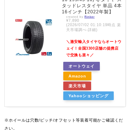
タッドレスタイヤ 単品 4本
16インチ【2022年製】
created by
Rinker
¥7,890
(2026/07/02 01:10:19時点 楽
天市場調べ-
詳細)
＼激安輸入タイヤならオートウ
ェイ！全国3300店舗の提携店
で交換も楽々／
オートウェイ
Amazon
楽天市場
Yahooショッピング
※ホイールは穴数/ピッチ/オフセット等装着可能かご確認くだ
さい。