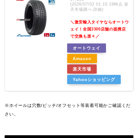
(2026/07/02 01:10:19時点 楽
天市場調べ-
詳細)
＼激安輸入タイヤならオートウ
ェイ！全国3300店舗の提携店
で交換も楽々／
オートウェイ
Amazon
楽天市場
Yahooショッピング
※ホイールは穴数/ピッチ/オフセット等装着可能かご確認くだ
さい。