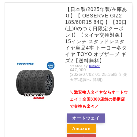
【日本製/2025年製/在庫あ
り】【 OBSERVE GIZ2
185/60R15 84Q 】【30日
(土)0のつく日限定クーポ
ン!!】【タイヤ交換対象】
15インチ スタッドレスタ
イヤ単品4本 トーヨー冬タ
イヤ TOYO オブザーブ ギ
ズ2【送料無料】
created by
Rinker
¥47,900
(2026/07/02 01:25:35時点 楽
天市場調べ-
詳細)
＼激安輸入タイヤならオートウ
ェイ！全国3300店舗の提携店
で交換も楽々／
オートウェイ
Amazon