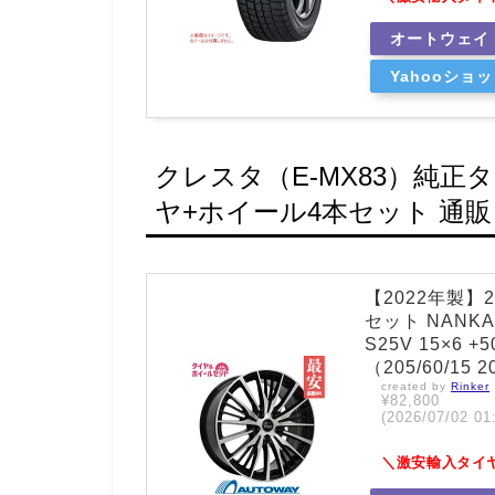
オートウェイ
Yahooショ
クレスタ（E-MX83）純正
ヤ+ホイール4本セット 通販
【2022年製】
セット NANKAN
S25V 15×6 +
（205/60/15
created by
Rinker
¥82,800
(2026/07/02
＼激安輸入タイ