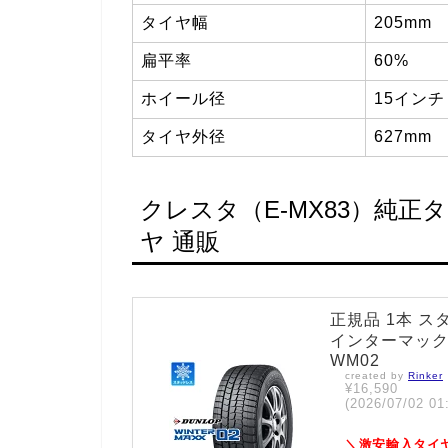
タイヤ幅
205mm
扁平率
60%
ホイール径
15インチ
タイヤ外径
627mm
クレスタ（E-MX83）純正
ヤ 通販
正規品 1本 スタ
インターマックス0
WM02
created by
Rinker
¥16,590
(2026/07/02
＼激安輸入タイ