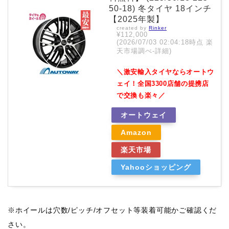
50-18) 冬タイヤ 18インチ
【2025年製】
created by
Rinker
¥112,000
(2026/07/03 02:04:18時点 楽
天市場調べ-
詳細)
＼激安輸入タイヤならオートウ
ェイ！全国3300店舗の提携店
で交換も楽々／
オートウェイ
Amazon
楽天市場
Yahooショッピング
※ホイールは穴数/ピッチ/オフセット等装着可能かご確認くだ
さい。