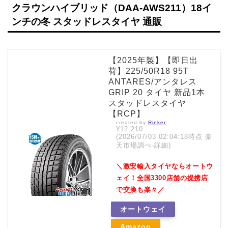
クラウンハイブリッド（DAA-AWS211）18イ
ンチの冬 スタッドレスタイヤ 通販
【2025年製】【即日出
荷】225/50R18 95T
ANTARES/アンタレス
GRIP 20 タイヤ 新品1本
スタッドレスタイヤ
【RCP】
created by
Rinker
¥12,210
(2026/07/03 02:04:18時点 楽
天市場調べ-
詳細)
＼激安輸入タイヤならオートウ
ェイ！全国3300店舗の提携店
で交換も楽々／
オートウェイ
Amazon