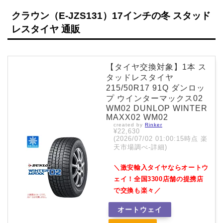
クラウン（E-JZS131）17インチの冬 スタッド
レスタイヤ 通販
【タイヤ交換対象】1本 ス
タッドレスタイヤ
215/50R17 91Q ダンロッ
プ ウインターマックス02
WM02 DUNLOP WINTER
MAXX02 WM02
created by
Rinker
¥22,630
(2026/07/02 01:00:15時点 楽
天市場調べ-
詳細)
＼激安輸入タイヤならオートウ
ェイ！全国3300店舗の提携店
で交換も楽々／
オートウェイ