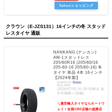
Yahooショッピング
クラウン（E-JZS131）16インチの冬 スタッド
レスタイヤ 通販
NANKANG (ナンカン)
AW-1スタッドレス
205/60R16 (205/60/16
205-60-16 205/60-16) 冬
タイヤ 単品 4本 16インチ
【2024年製】
created by
Rinker
¥12,000
(2026/07/02 01:20:02時点 楽
天市場調べ-
詳細)
＼激安輸入タイヤならオートウ
ェイ！全国3300店舗の提携店