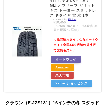
91T OBSERVE GARIT
GIZ オブザーブ ガリット
ギズ トーヨー スタッドレ
ス 冬タイヤ 雪 氷 1本
created by
Rinker
¥10,450
(2026/07/02 01:11:54時点 楽
天市場調べ-
詳細)
＼激安輸入タイヤならオートウ
ェイ！全国3300店舗の提携店
で交換も楽々／
オートウェイ
Amazon
楽天市場
Yahooショッピング
クラウン（E-JZS131）16インチの冬 スタッド