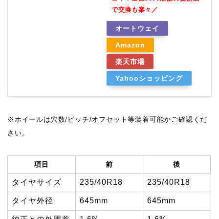
で交換も楽々／
オートウェイ
Amazon
楽天市場
Yahooショッピング
※ホイールは穴数/ピッチ/オフセット等装着可能かご確認くだ
さい。
項目
前
後
タイヤサイズ
235/40R18
235/40R18
タイヤ外径
645mm
645mm