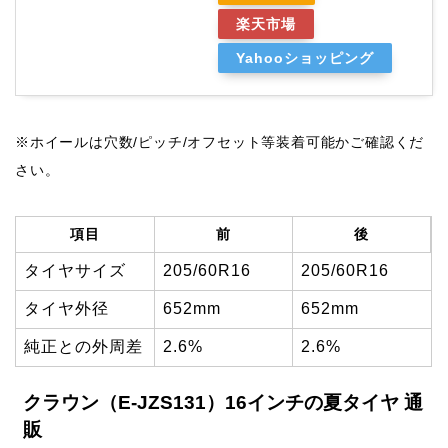
楽天市場
Yahooショッピング
※ホイールは穴数/ピッチ/オフセット等装着可能かご確認くだ
さい。
項目
前
後
タイヤサイズ
205/60R16
205/60R16
タイヤ外径
652mm
652mm
純正との外周差
2.6%
2.6%
クラウン（E-JZS131）16インチの夏タイヤ 通
販