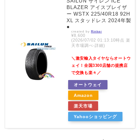
SAILUN サイレン ICE
BLAZER アイスブレイザ
ー WSTX 225/40R18 92H
XL スタッドレス 2024年製
●
created by
Rinker
¥8,600
(2026/07/02 01:13:10時点 楽
天市場調べ-
詳細)
＼激安輸入タイヤならオートウ
ェイ！全国3300店舗の提携店
で交換も楽々／
オートウェイ
Amazon
楽天市場
Yahooショッピング