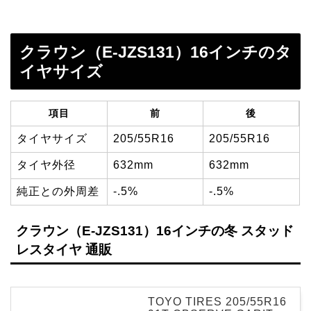
クラウン（E-JZS131）16インチのタ
イヤサイズ
項目
前
後
タイヤサイズ
205/55R16
205/55R16
タイヤ外径
632mm
632mm
純正との外周差
-.5%
-.5%
クラウン（E-JZS131）16インチの冬 スタッド
レスタイヤ 通販
TOYO TIRES 205/55R16