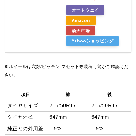
オートウェイ
Amazon
楽天市場
Yahooショッピング
※ホイールは穴数/ピッチ/オフセット等装着可能かご確認くだ
さい。
項目
前
後
タイヤサイズ
215/50R17
215/50R17
タイヤ外径
647mm
647mm
純正との外周差
1.9%
1.9%