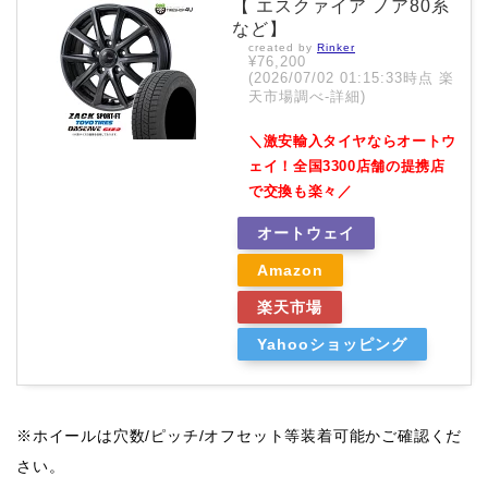
【 エスクァイア ノア80系
など】
created by
Rinker
¥76,200
(2026/07/02 01:15:33時点 楽
天市場調べ-
詳細)
＼激安輸入タイヤならオートウ
ェイ！全国3300店舗の提携店
で交換も楽々／
オートウェイ
Amazon
楽天市場
Yahooショッピング
※ホイールは穴数/ピッチ/オフセット等装着可能かご確認くだ
さい。