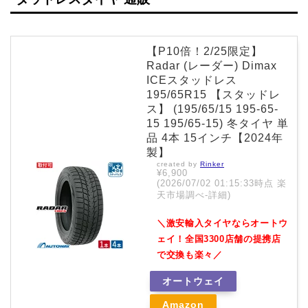
【P10倍！2/25限定】
Radar (レーダー) Dimax
ICEスタッドレス
195/65R15 【スタッドレ
ス】 (195/65/15 195-65-
15 195/65-15) 冬タイヤ 単
品 4本 15インチ【2024年
製】
created by
Rinker
¥6,900
(2026/07/02 01:15:33時点 楽
天市場調べ-
詳細)
＼激安輸入タイヤならオートウ
ェイ！全国3300店舗の提携店
で交換も楽々／
オートウェイ
Amazon