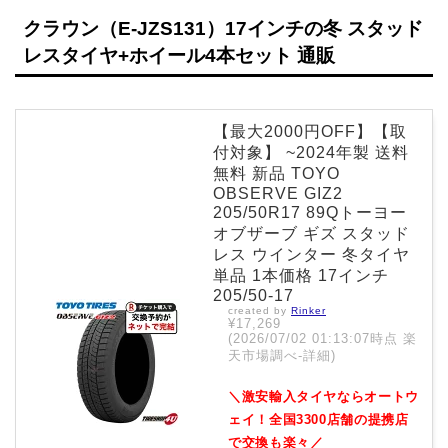
クラウン（E-JZS131）17インチの冬 スタッド
レスタイヤ+ホイール4本セット 通販
【最大2000円OFF】【取
付対象】 ~2024年製 送料
無料 新品 TOYO
OBSERVE GIZ2
205/50R17 89Qトーヨー
オブザーブ ギズ スタッド
レス ウインター 冬タイヤ
単品 1本価格 17インチ
205/50-17
created by
Rinker
¥17,269
(2026/07/02 01:13:07時点 楽
天市場調べ-
詳細)
＼激安輸入タイヤならオートウ
ェイ！全国3300店舗の提携店
で交換も楽々／