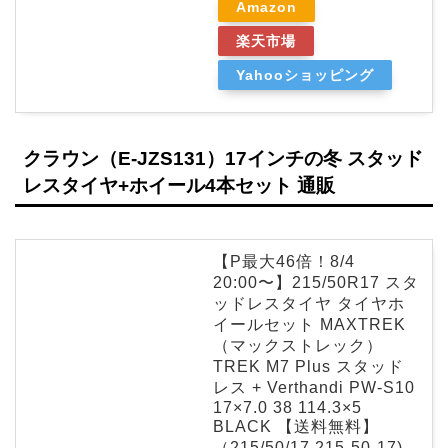
Amazon
楽天市場
Yahooショッピング
クラウン（E-JZS131）17インチの冬 スタッド
レスタイヤ+ホイール4本セット 通販
【P最大46倍！8/4
20:00〜】215/50R17 スタ
ッドレスタイヤ タイヤホ
イールセット MAXTREK
（マックストレック）
TREK M7 Plus スタッド
レス + Verthandi PW-S10
17×7.0 38 114.3×5
BLACK 【送料無料】
（215/50/17 215-50-17)