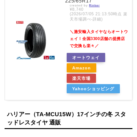
225/65R17
created by
Rinker
¥8,740
(2026/07/05 21:13:50時点 楽
天市場調べ-
詳細)
＼激安輸入タイヤならオートウ
ェイ！全国3300店舗の提携店
で交換も楽々／
オートウェイ
Amazon
楽天市場
Yahooショッピング
ハリアー（TA-MCU15W）17インチの冬 スタ
ッドレスタイヤ 通販