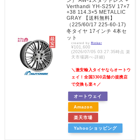
ン） AW-1スタッドレス +
Verthandi YH-S25V 17×7
+38 114.3×5 METALLIC
GRAY 【送料無料】
（225/60/17 225-60-17)
冬タイヤ 17インチ 4本セ
ット
created by
Rinker
¥101,600
(2026/07/05 03:27:35時点 楽
天市場調べ-
詳細)
＼激安輸入タイヤならオートウ
ェイ！全国3300店舗の提携店
で交換も楽々／
オートウェイ
Amazon
楽天市場
Yahooショッピング