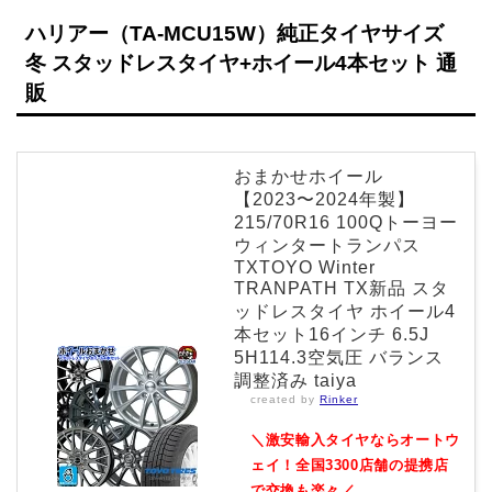
ハリアー（TA-MCU15W）純正タイヤサイズ
冬 スタッドレスタイヤ+ホイール4本セット 通
販
おまかせホイール
【2023〜2024年製】
215/70R16 100Qトーヨー
ウィンタートランパス
TXTOYO Winter
TRANPATH TX新品 スタ
ッドレスタイヤ ホイール4
本セット16インチ 6.5J
5H114.3空気圧 バランス
調整済み taiya
created by
Rinker
＼激安輸入タイヤならオートウ
ェイ！全国3300店舗の提携店
で交換も楽々／