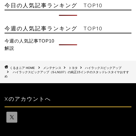
今日の人気記事ランキング TOP10
今週の人気記事ランキング TOP10
今週の人気記事TOP10
解説
HOME
メンテナンス
トヨタ
ハイラックスピックアップ
ハイラックスピックアップ（S-LN107）の純正15インチのスタッドレスタイヤおすす
め
Xのアカウントへ