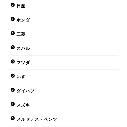
日産
ホンダ
三菱
スバル
マツダ
いすゞ
ダイハツ
スズキ
メルセデス・ベンツ