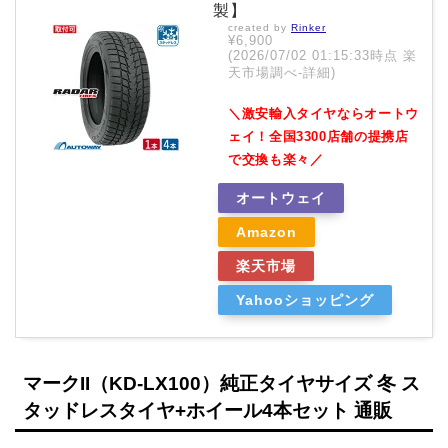
製】
created by
Rinker
¥6,900
(2026/07/02 01:15:33時点 楽
天市場調べ-
詳細)
＼激安輸入タイヤならオートウ
ェイ！全国3300店舗の提携店
で交換も楽々／
オートウェイ
Amazon
楽天市場
Yahooショッピング
マークII（KD-LX100）純正タイヤサイズ 冬 ス
タッドレスタイヤ+ホイール4本セット 通販