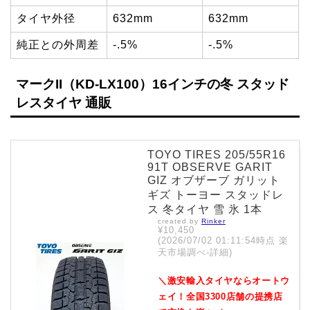
タイヤ外径
632mm
632mm
純正との外周差
-.5%
-.5%
マークII（KD-LX100）16インチの冬 スタッド
レスタイヤ 通販
TOYO TIRES 205/55R16
91T OBSERVE GARIT
GIZ オブザーブ ガリット
ギズ トーヨー スタッドレ
ス 冬タイヤ 雪 氷 1本
created by
Rinker
¥10,450
(2026/07/02 01:11:54時点 楽
天市場調べ-
詳細)
＼激安輸入タイヤならオートウ
ェイ！全国3300店舗の提携店