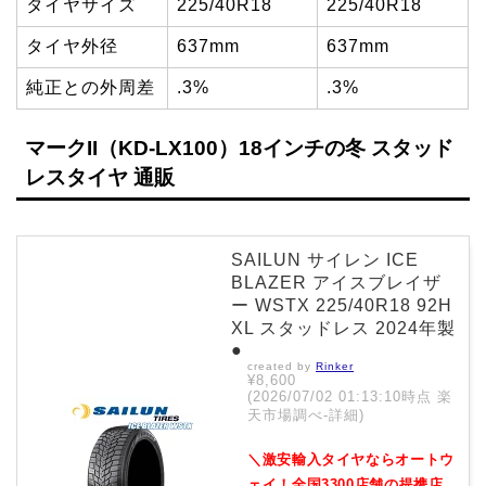
タイヤサイズ
225/40R18
225/40R18
タイヤ外径
637mm
637mm
純正との外周差
.3%
.3%
マークII（KD-LX100）18インチの冬 スタッド
レスタイヤ 通販
SAILUN サイレン ICE
BLAZER アイスブレイザ
ー WSTX 225/40R18 92H
XL スタッドレス 2024年製
●
created by
Rinker
¥8,600
(2026/07/02 01:13:10時点 楽
天市場調べ-
詳細)
＼激安輸入タイヤならオートウ
ェイ！全国3300店舗の提携店