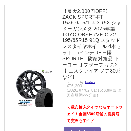
【最大2,000円OFF】
ZACK SPORT-FT
15×6.0J 5/114.3 +53 シャ
ドーガンメタ 2025年製
TOYO OBSERVE GIZ2
195/65R15 91Q スタッド
レスタイヤホイール 4本セ
ット 15インチ JP三陽
SPORTFT 防錆対策品 ト
ーヨー オブザーブ ギズ2
【 エスクァイア ノア80系
など】
created by
Rinker
¥76,200
(2026/07/02 01:15:33時点 楽
天市場調べ-
詳細)
＼激安輸入タイヤならオートウ
ェイ！全国3300店舗の提携店
で交換も楽々／