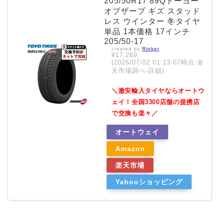
205/50R17 89Qトーヨー
オブザーブ ギズ スタッド
レス ウインター 冬タイヤ
単品 1本価格 17インチ
205/50-17
created by
Rinker
¥17,269
(2026/07/02 01:13:07時点 楽
天市場調べ-
詳細)
＼激安輸入タイヤならオートウ
ェイ！全国3300店舗の提携店
で交換も楽々／
オートウェイ
Amazon
楽天市場
Yahooショッピング