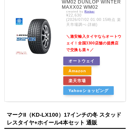
WM02 DUNLOP WINTER
MAXX02 WM02
created by
Rinker
¥22,630
(2026/07/02 01:00:15時点 楽
天市場調べ-
詳細)
＼激安輸入タイヤならオートウ
ェイ！全国3300店舗の提携店
で交換も楽々／
オートウェイ
Amazon
楽天市場
Yahooショッピング
マークII（KD-LX100）17インチの冬 スタッド
レスタイヤ+ホイール4本セット 通販