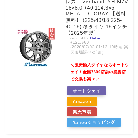
レス + Verthandi YH-M7V
18×8.0 +40 114.3×5
METALLIC GRAY 【送料
無料】 (225/40/18 225-
40-18) 冬タイヤ 18インチ
【2025年製】
created by
Rinker
¥121,560
(2026/07/02 01:13:10時点 楽
天市場調べ-
詳細)
＼激安輸入タイヤならオートウ
ェイ！全国3300店舗の提携店
で交換も楽々／
オートウェイ
Amazon
楽天市場
Yahooショッピング