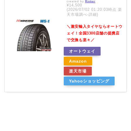
created by
Rinker
¥14,500
(2026/07/02 01:20:03時点 楽
天市場調べ-
詳細)
＼激安輸入タイヤならオートウ
ェイ！全国3300店舗の提携店
で交換も楽々／
オートウェイ
Amazon
楽天市場
Yahooショッピング