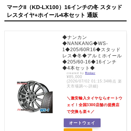
マークII（KD-LX100）16インチの冬 スタッド
レスタイヤ+ホイール4本セット 通販
◆ナンカン
◆NANKANG◆WS-
1◆205/60R16◆スタッド
レス◆冬◆アルミホイール
◆205/60-16◆16インチ
◆4本セット◆
created by
Rinker
¥85,000
(2026/07/02 01:15:34時点 楽
天市場調べ-
詳細)
＼激安輸入タイヤならオートウ
ェイ！全国3300店舗の提携店
で交換も楽々／
オートウェイ