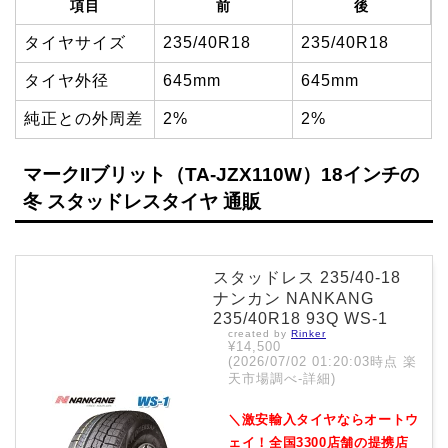
項目
前
後
タイヤサイズ
235/40R18
235/40R18
タイヤ外径
645mm
645mm
純正との外周差
2%
2%
マークIIブリット（TA-JZX110W）18インチの
冬 スタッドレスタイヤ 通販
スタッドレス 235/40-18
ナンカン NANKANG
235/40R18 93Q WS-1
created by
Rinker
¥14,500
(2026/07/02 01:20:03時点 楽
天市場調べ-
詳細)
＼激安輸入タイヤならオートウ
ェイ！全国3300店舗の提携店