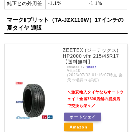
純正との外周差
-1.1%
-1.1%
マークIIブリット（TA-JZX110W）17インチの
夏タイヤ 通販
ZEETEX (ジーテックス)
HP2000 vfm 215/45R17
【送料無料】
created by
Rinker
¥6,510
(2026/07/02 01:16:07時点 楽
天市場調べ-
詳細)
＼激安輸入タイヤならオートウ
ェイ！全国3300店舗の提携店
で交換も楽々／
オートウェイ
Amazon