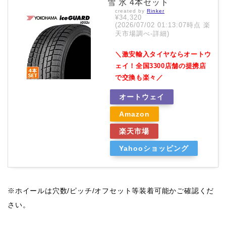
雪 氷 4本セット
created by
Rinker
¥34,320
(2026/07/02 01:13:07時点 楽
天市場調べ-
詳細)
＼激安輸入タイヤならオートウ
ェイ！全国3300店舗の提携店
で交換も楽々／
オートウェイ
Amazon
楽天市場
Yahooショッピング
※ホイールは穴数/ピッチ/オフセット等装着可能かご確認くだ
さい。