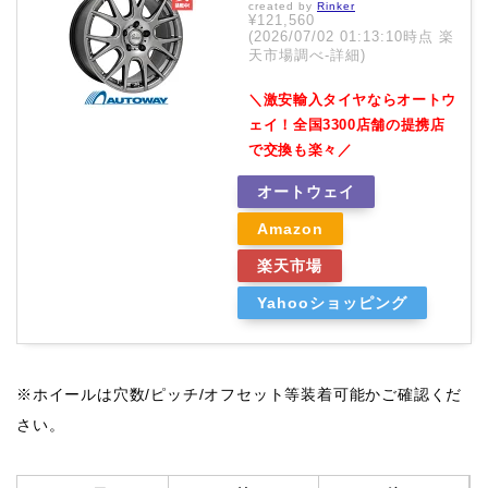
created by
Rinker
¥121,560
(2026/07/02 01:13:10時点 楽
天市場調べ-
詳細)
＼激安輸入タイヤならオートウ
ェイ！全国3300店舗の提携店
で交換も楽々／
オートウェイ
Amazon
楽天市場
Yahooショッピング
※ホイールは穴数/ピッチ/オフセット等装着可能かご確認くだ
さい。