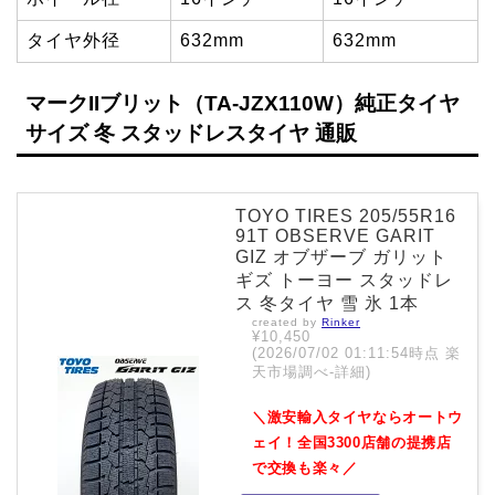
タイヤ外径
632mm
632mm
マークIIブリット（TA-JZX110W）純正タイヤ
サイズ 冬 スタッドレスタイヤ 通販
TOYO TIRES 205/55R16
91T OBSERVE GARIT
GIZ オブザーブ ガリット
ギズ トーヨー スタッドレ
ス 冬タイヤ 雪 氷 1本
created by
Rinker
¥10,450
(2026/07/02 01:11:54時点 楽
天市場調べ-
詳細)
＼激安輸入タイヤならオートウ
ェイ！全国3300店舗の提携店
で交換も楽々／