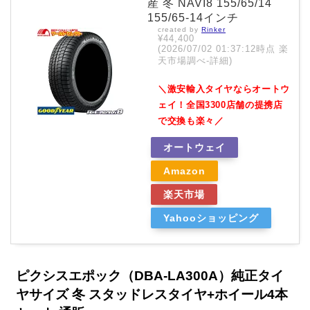
産 冬 NAVI8 155/65/14
155/65-14インチ
created by
Rinker
¥44,400
(2026/07/02 01:37:12時点 楽
天市場調べ-
詳細)
＼激安輸入タイヤならオートウ
ェイ！全国3300店舗の提携店
で交換も楽々／
オートウェイ
Amazon
楽天市場
Yahooショッピング
ピクシスエポック（DBA-LA300A）純正タイ
ヤサイズ 冬 スタッドレスタイヤ+ホイール4本