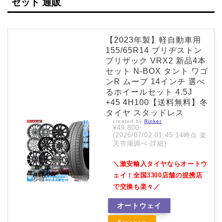
セット 通販
【2023年製】軽自動車用
155/65R14 ブリヂストン
ブリザック VRX2 新品4本
セット N-BOX タント ワゴ
ンR ムーブ 14インチ 選べ
るホイールセット 4.5J
+45 4H100【送料無料】冬
タイヤ スタッドレス
created by
Rinker
¥49,800
(2026/07/02 01:45:14時点 楽
天市場調べ-
詳細)
＼激安輸入タイヤならオートウ
ェイ！全国3300店舗の提携店
で交換も楽々／
オートウェイ