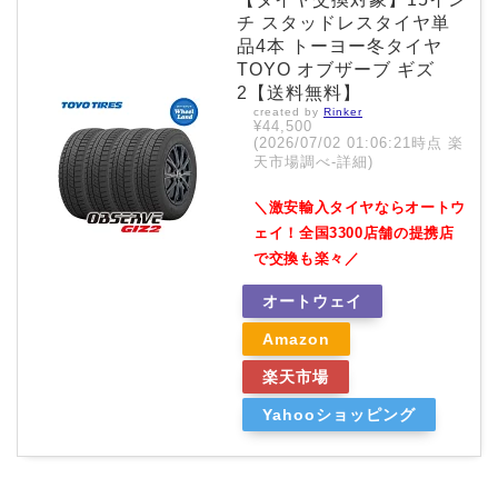
チ スタッドレスタイヤ単
品4本 トーヨー冬タイヤ
TOYO オブザーブ ギズ
2【送料無料】
created by
Rinker
¥44,500
(2026/07/02 01:06:21時点 楽
天市場調べ-
詳細)
＼激安輸入タイヤならオートウ
ェイ！全国3300店舗の提携店
で交換も楽々／
オートウェイ
Amazon
楽天市場
Yahooショッピング