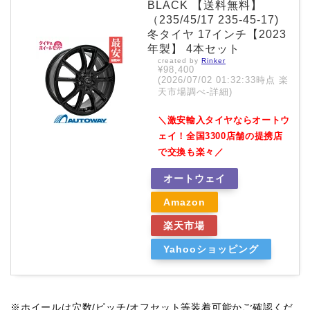
BLACK 【送料無料】
（235/45/17 235-45-17)
冬タイヤ 17インチ【2023
年製】 4本セット
created by
Rinker
¥98,400
(2026/07/02 01:32:33時点 楽
天市場調べ-
詳細)
＼激安輸入タイヤならオートウ
ェイ！全国3300店舗の提携店
で交換も楽々／
オートウェイ
Amazon
楽天市場
Yahooショッピング
※ホイールは穴数/ピッチ/オフセット等装着可能かご確認くだ