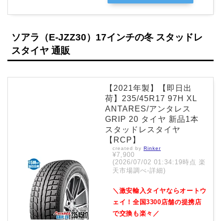
ソアラ（E-JZZ30）17インチの冬 スタッドレ
スタイヤ 通販
【2021年製】【即日出
荷】235/45R17 97H XL
ANTARES/アンタレス
GRIP 20 タイヤ 新品1本
スタッドレスタイヤ
【RCP】
created by
Rinker
¥7,900
(2026/07/02 01:34:19時点 楽
天市場調べ-
詳細)
＼激安輸入タイヤならオートウ
ェイ！全国3300店舗の提携店
で交換も楽々／