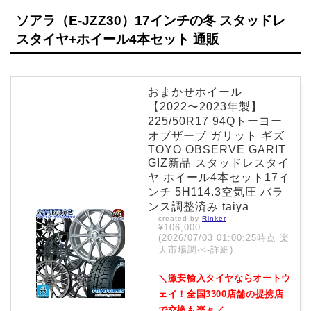
ソアラ（E-JZZ30）17インチの冬 スタッドレ
スタイヤ+ホイール4本セット 通販
おまかせホイール
【2022〜2023年製】
225/50R17 94Qトーヨー
オブザーブ ガリット ギズ
TOYO OBSERVE GARIT
GIZ新品 スタッドレスタイ
ヤ ホイール4本セット17イ
ンチ 5H114.3空気圧 バラ
ンス調整済み taiya
created by
Rinker
¥106,000
(2026/07/03 01:00:25時点 楽
天市場調べ-
詳細)
＼激安輸入タイヤならオートウ
ェイ！全国3300店舗の提携店
で交換も楽々／