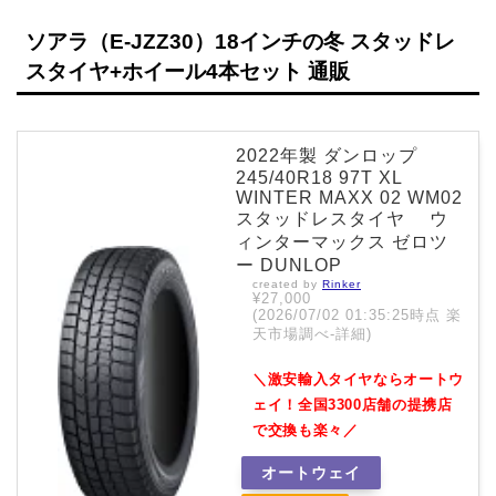
ソアラ（E-JZZ30）18インチの冬 スタッドレ
スタイヤ+ホイール4本セット 通販
2022年製 ダンロップ
245/40R18 97T XL
WINTER MAXX 02 WM02
スタッドレスタイヤ ウ
ィンターマックス ゼロツ
ー DUNLOP
created by
Rinker
¥27,000
(2026/07/02 01:35:25時点 楽
天市場調べ-
詳細)
＼激安輸入タイヤならオートウ
ェイ！全国3300店舗の提携店
で交換も楽々／
オートウェイ