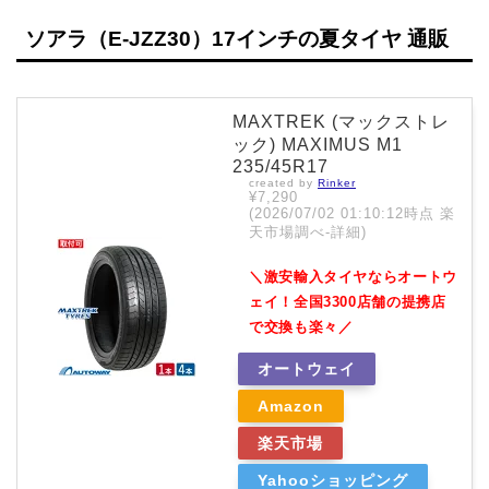
ソアラ（E-JZZ30）17インチの夏タイヤ 通販
MAXTREK (マックストレ
ック) MAXIMUS M1
235/45R17
created by
Rinker
¥7,290
(2026/07/02 01:10:12時点 楽
天市場調べ-
詳細)
＼激安輸入タイヤならオートウ
ェイ！全国3300店舗の提携店
で交換も楽々／
オートウェイ
Amazon
楽天市場
Yahooショッピング