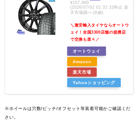
¥157,860
(2026/07/02 01:32:32時点 楽
天市場調べ-
詳細)
＼激安輸入タイヤならオートウ
ェイ！全国3300店舗の提携店
で交換も楽々／
オートウェイ
Amazon
楽天市場
Yahooショッピング
※ホイールは穴数/ピッチ/オフセット等装着可能かご確認くだ
さい。