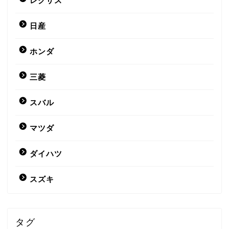
レクサス
日産
ホンダ
三菱
スバル
マツダ
ダイハツ
スズキ
タグ