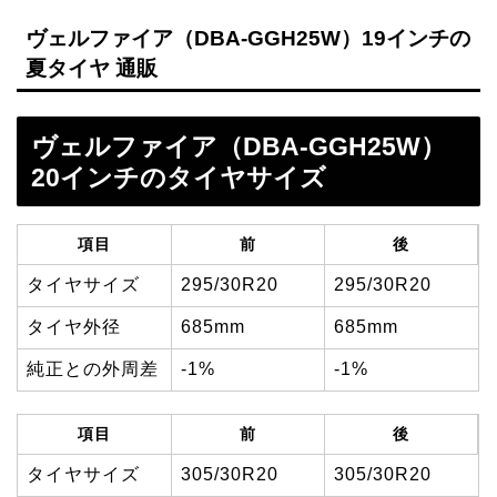
ヴェルファイア（DBA-GGH25W）19インチの
夏タイヤ 通販
ヴェルファイア（DBA-GGH25W）
20インチのタイヤサイズ
項目
前
後
タイヤサイズ
295/30R20
295/30R20
タイヤ外径
685mm
685mm
純正との外周差
-1%
-1%
項目
前
後
タイヤサイズ
305/30R20
305/30R20