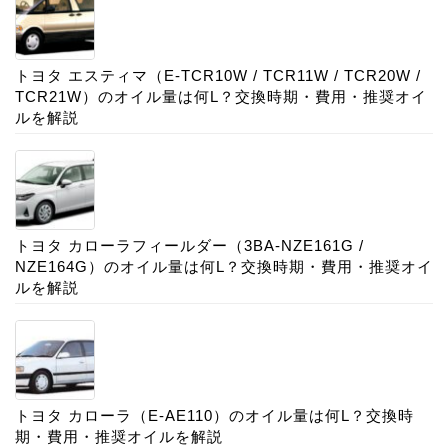
トヨタ エスティマ（E-TCR10W / TCR11W / TCR20W /
TCR21W）のオイル量は何L？交換時期・費用・推奨オイ
ルを解説
トヨタ カローラフィールダー（3BA-NZE161G /
NZE164G）のオイル量は何L？交換時期・費用・推奨オイ
ルを解説
トヨタ カローラ（E-AE110）のオイル量は何L？交換時
期・費用・推奨オイルを解説