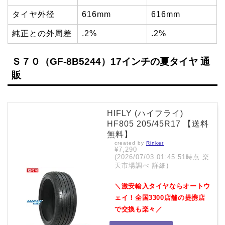
タイヤ外径
616mm
616mm
純正との外周差
.2%
.2%
Ｓ７０（GF-8B5244）17インチの夏タイヤ 通
販
HIFLY (ハイフライ)
HF805 205/45R17 【送料
無料】
created by
Rinker
¥7,290
(2026/07/03 01:45:51時点 楽
天市場調べ-
詳細)
＼激安輸入タイヤならオートウ
ェイ！全国3300店舗の提携店
で交換も楽々／