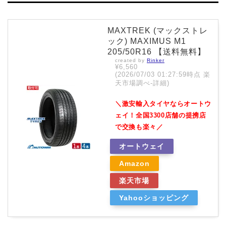
MAXTREK (マックストレ
ック) MAXIMUS M1
205/50R16 【送料無料】
created by
Rinker
¥6,560
(2026/07/03 01:27:59時点 楽
天市場調べ-
詳細)
＼激安輸入タイヤならオートウ
ェイ！全国3300店舗の提携店
で交換も楽々／
オートウェイ
Amazon
楽天市場
Yahooショッピング