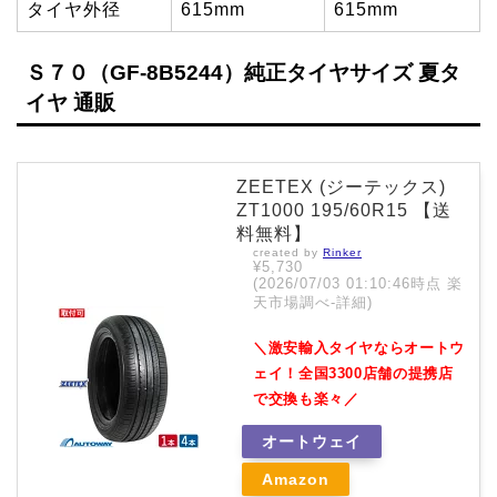
タイヤ外径
615mm
615mm
Ｓ７０（GF-8B5244）純正タイヤサイズ 夏タ
イヤ 通販
ZEETEX (ジーテックス)
ZT1000 195/60R15 【送
料無料】
created by
Rinker
¥5,730
(2026/07/03 01:10:46時点 楽
天市場調べ-
詳細)
＼激安輸入タイヤならオートウ
ェイ！全国3300店舗の提携店
で交換も楽々／
オートウェイ
Amazon