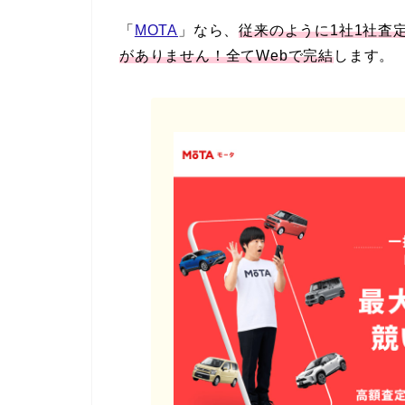
「
MOTA
」なら、
従来のように1社1社査
がありません！全てWebで完結
します。