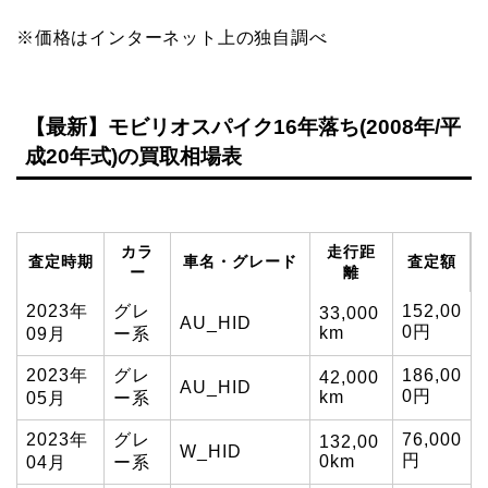
※価格はインターネット上の独自調べ
【最新】モビリオスパイク16年落ち(2008年/平
成20年式)の買取相場表
カラ
走行距
査定時期
車名・グレード
査定額
ー
離
2023年
グレ
152,00
33,000
AU_HID
0円
km
09月
ー系
2023年
グレ
186,00
42,000
AU_HID
0円
km
05月
ー系
2023年
グレ
76,000
132,00
W_HID
円
0km
04月
ー系