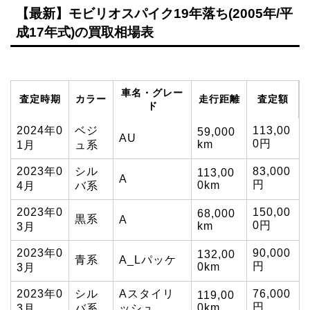
【最新】モビリオスパイク19年落ち(2005年/平
成17年式)の買取相場表
車名・グレー
査定時期
カラー
走行距離
査定額
ド
2024年0
ベジ
113,00
59,000
AU
0円
km
1月
ュ系
2023年0
シル
83,000
113,00
A
円
0km
4月
バ系
2023年0
150,00
68,000
黒系
A
0円
km
3月
2023年0
90,000
132,00
青系
A_Lパッケ
円
0km
3月
2023年0
シル
Aスタイリ
76,000
119,00
円
0km
3月
バ系
ッシュ