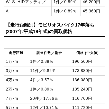
W_S_HIDアクティブ
1件／0.89％
46,200円
A
1件／0.89％
45,360円
【走行距離別】モビリオスパイク17年落ち
(2007年/平成19年式)の買取価格
走行距離
該当件数／割合
価格 (中央値)
1万km
1件／0.89％
196,560円
3万km
11件／9.82％
173,880円
4万km
4件／3.57％
136,080円
2万km
1件／0.89％
135,240円
7万km
20件／17.86％
116,760円
5万km
12件／10.71％
111,720円