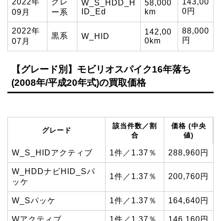
2022年
グレ
143,00
W_S_HDD_H
58,000
0円
ID_Ed
km
09月
ー系
2022年
88,000
142,00
黒系
W_HID
円
0km
07月
【グレード別】モビリオスパイク16年落ち
(2008年/平成20年式)の買取価格
該当件数／割
価格 (中央
グレード
合
値)
W_S_HIDアクティブ
1件／1.37％
288,960円
W_HDDナビHID_Sパ
1件／1.37％
200,760円
ッケ
W_Sパッケ
1件／1.37％
164,640円
Wアクティブ
1件／1.37％
146,160円