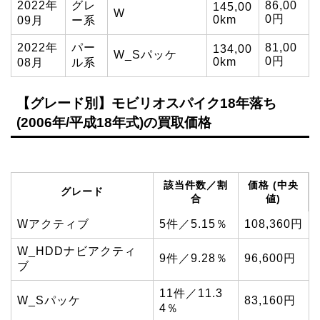
2022年
グレ
86,00
145,00
W
0円
0km
09月
ー系
2022年
パー
81,00
134,00
W_Sパッケ
0円
0km
08月
ル系
【グレード別】モビリオスパイク18年落ち
(2006年/平成18年式)の買取価格
該当件数／割
価格 (中央
グレード
合
値)
Wアクティブ
5件／5.15％
108,360円
W_HDDナビアクティ
9件／9.28％
96,600円
ブ
11件／11.3
W_Sパッケ
83,160円
4％