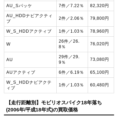
AU_Sパッケ
7件／7.22％
82,320円
AU_HDDナビアクティ
2件／2.06％
79,800円
ブ
W_S_HDDアクティブ
1件／1.03％
78,960円
26件／26.
76,020円
W
8％
29件／29.
73,080円
AU
9％
AUアクティブ
6件／6.19％
65,100円
W_S_HDDナビアクテ
1件／1.03％
60,480円
ィブ
【走行距離別】モビリオスパイク18年落ち
(2006年/平成18年式)の買取価格