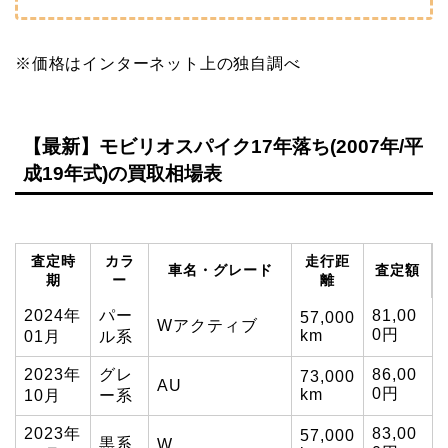
※価格はインターネット上の独自調べ
【最新】モビリオスパイク17年落ち(2007年/平
成19年式)の買取相場表
査定時
カラ
走行距
車名・グレード
査定額
期
ー
離
2024年
パー
81,00
57,000
Wアクティブ
0円
km
01月
ル系
2023年
グレ
86,00
73,000
AU
0円
km
10月
ー系
2023年
83,00
57,000
黒系
W