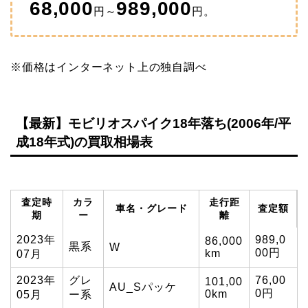
68,000
989,000
円～
円。
※価格はインターネット上の独自調べ
【最新】モビリオスパイク18年落ち(2006年/平
成18年式)の買取相場表
査定時
カラ
走行距
車名・グレード
査定額
期
ー
離
2023年
989,0
86,000
黒系
W
00円
km
07月
2023年
グレ
76,00
101,00
AU_Sパッケ
0円
0km
05月
ー系