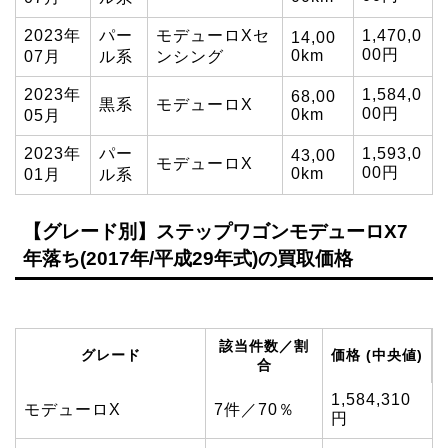
2023年
パー
モデューロXセ
1,470,0
14,00
00円
0km
07月
ル系
ンシング
2023年
1,584,0
68,00
黒系
モデューロX
00円
0km
05月
2023年
パー
1,593,0
43,00
モデューロX
00円
0km
01月
ル系
【グレード別】ステップワゴンモデューロX7
年落ち(2017年/平成29年式)の買取価格
該当件数／割
グレード
価格 (中央値)
合
1,584,310
モデューロX
7件／70％
円