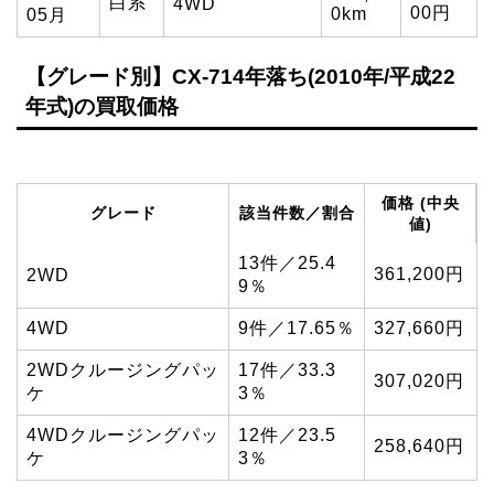
白系
4WD
00円
0km
05月
【グレード別】CX-714年落ち(2010年/平成22
年式)の買取価格
価格 (中央
グレード
該当件数／割合
値)
13件／25.4
361,200円
2WD
9％
4WD
9件／17.65％
327,660円
2WDクルージングパッ
17件／33.3
307,020円
ケ
3％
4WDクルージングパッ
12件／23.5
258,640円
ケ
3％