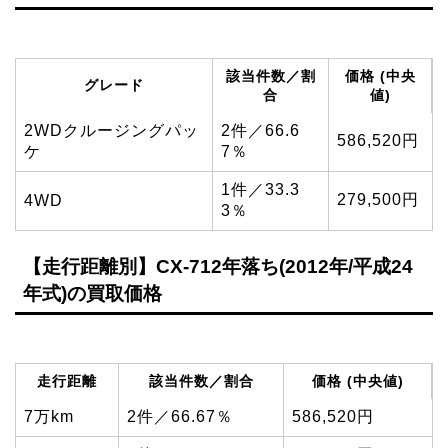
該当件数／割
価格 (中央
グレード
合
値)
2WDクルージングパッ
2件／66.6
586,520円
ケ
7％
1件／33.3
279,500円
4WD
3％
【走行距離別】CX-712年落ち(2012年/平成24
年式)の買取価格
走行距離
該当件数／割合
価格 (中央値)
7万km
2件／66.67％
586,520円