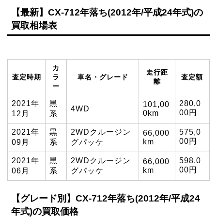
【最新】CX-712年落ち(2012年/平成24年式)の
買取相場表
カ
走行距
査定時期
ラ
車名・グレード
査定額
離
ー
2021年
黒
280,0
101,00
4WD
00円
0km
12月
系
2021年
黒
2WDクルージン
575,0
66,000
00円
km
09月
系
グパッケ
2021年
黒
2WDクルージン
598,0
66,000
00円
km
06月
系
グパッケ
【グレード別】CX-712年落ち(2012年/平成24
年式)の買取価格