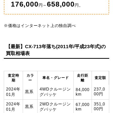
176,000
658,000
円～
円。
※価格はインターネット上の独自調べ
【最新】CX-713年落ち(2011年/平成23年式)の
買取相場表
査定時
カラ
走行距
車名・グレード
査定額
期
ー
離
2024年
4WDクルージン
237,0
84,000
黒系
00円
km
01月
グパッケ
2024年
2WDクルージン
351,0
67,000
黒系
00円
km
01月
グパッケ