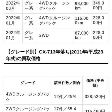
2022年
グレ
4WDクルージン
349,0
93,000
00円
km
03月
ー系
グパッケ
2022年
グレ
4WDクルージン
228,0
116,00
00円
0km
01月
ー系
グパッケ
2022年
グレ
228,0
87,000
2WD
00円
km
01月
ー系
【グレード別】CX-713年落ち(2011年/平成23
年式)の買取価格
価格 (中央
グレード
該当件数／割合
値)
4WDクルージングパッ
12件／25％
328,520円
ケ
2WDクルージングパッ
17件／35.4
316,480円