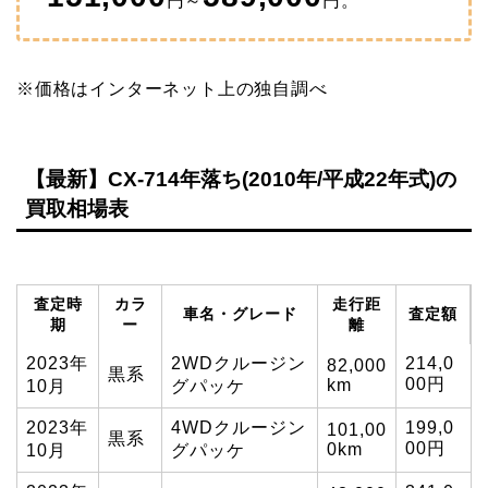
円～
円。
※価格はインターネット上の独自調べ
【最新】CX-714年落ち(2010年/平成22年式)の
買取相場表
査定時
カラ
走行距
車名・グレード
査定額
期
ー
離
2023年
2WDクルージン
214,0
82,000
黒系
00円
km
10月
グパッケ
2023年
4WDクルージン
199,0
101,00
黒系
00円
0km
10月
グパッケ