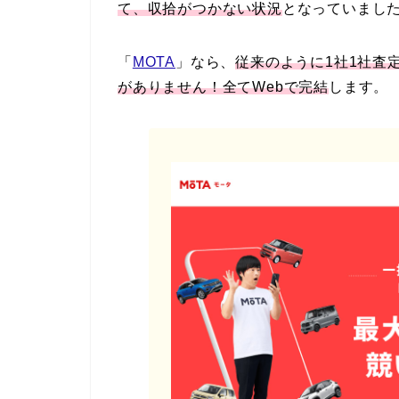
て、収拾がつかない状況
となっていまし
「
MOTA
」なら、
従来のように1社1社査
がありません！全てWebで完結
します。