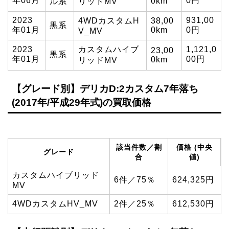
年06月
0円
0km
ル系
リッドMV
2023
931,00
4WDカスタムH
38,00
黒系
年01月
0km
0円
V_MV
2023
カスタムハイブ
1,121,0
23,00
黒系
年01月
00円
0km
リッドMV
【グレード別】デリカD:2カスタム7年落ち
(2017年/平成29年式)の買取価格
該当件数／割
価格 (中央
グレード
合
値)
カスタムハイブリッド
6件／75％
624,325円
MV
4WDカスタムHV_MV
2件／25％
612,530円