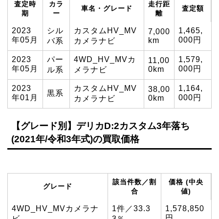
査定時
カラ
走行距
車名・グレード
査定額
期
ー
離
2023
シル
カスタムHV_MV
1,465,
7,000
年05月
000円
km
バ系
カメラナビ
2023
パー
4WD_HV_MVカ
1,579,
11,00
年05月
000円
0km
ル系
メラナビ
2023
カスタムHV_MV
1,164,
38,00
黒系
年01月
000円
0km
カメラナビ
【グレード別】デリカD:2カスタム3年落ち
(2021年/令和3年式)の買取価格
該当件数／割
価格 (中央
グレード
合
値)
4WD_HV_MVカメラナ
1件／33.3
1,578,850
円
ビ
3％