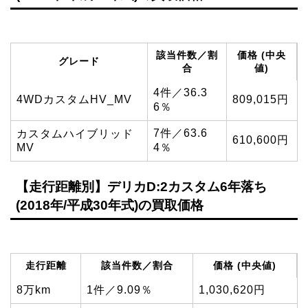
該当件数／割
価格 (中央
グレード
合
値)
4件／36.3
4WDカスタムHV_MV
809,015円
6％
7件／63.6
カスタムハイブリッド
610,600円
MV
4％
【走行距離別】デリカD:2カスタム6年落ち
(2018年/平成30年式)の買取価格
走行距離
該当件数／割合
価格 (中央値)
8万km
1件／9.09％
1,030,620円