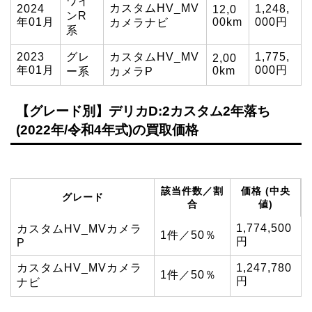
ワイ
カスタムHV_MV
2024
1,248,
12,0
ンR
年01月
00km
000円
カメラナビ
系
2023
グレ
カスタムHV_MV
1,775,
2,00
年01月
000円
0km
ー系
カメラP
【グレード別】デリカD:2カスタム2年落ち
(2022年/令和4年式)の買取価格
該当件数／割
価格 (中央
グレード
合
値)
1,774,500
カスタムHV_MVカメラ
1件／50％
円
P
カスタムHV_MVカメラ
1,247,780
1件／50％
円
ナビ