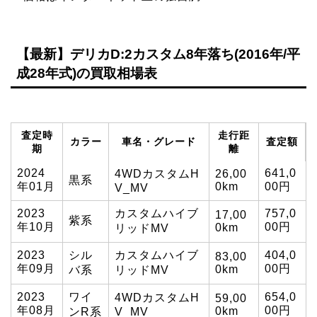
【最新】デリカD:2カスタム8年落ち(2016年/平
成28年式)の買取相場表
査定時
走行距
カラー
車名・グレード
査定額
期
離
2024
641,0
4WDカスタムH
26,00
黒系
年01月
0km
00円
V_MV
2023
カスタムハイブ
757,0
17,00
紫系
年10月
00円
0km
リッドMV
2023
シル
カスタムハイブ
404,0
83,00
年09月
00円
0km
バ系
リッドMV
2023
ワイ
654,0
4WDカスタムH
59,00
年08月
00円
0km
ンR系
V_MV