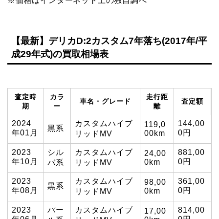
※価格はインターネット上の独自調べ
【最新】デリカD:2カスタム7年落ち(2017年/平
成29年式)の買取相場表
査定時
カラ
走行距
車名・グレード
査定額
期
ー
離
2024
カスタムハイブ
144,00
119,0
黒系
年01月
0円
00km
リッドMV
2023
シル
カスタムハイブ
881,00
24,00
年10月
0円
0km
バ系
リッドMV
2023
カスタムハイブ
361,00
98,00
黒系
年08月
0円
0km
リッドMV
2023
パー
カスタムハイブ
814,00
17,00