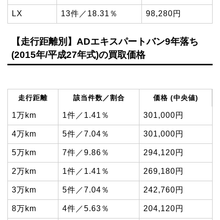
LX
13件／18.31％
98,280円
【走行距離別】ADエキスパートバン9年落ち
(2015年/平成27年式)の買取価格
走行距離
該当件数／割合
価格 (中央値)
1万km
1件／1.41％
301,000円
4万km
5件／7.04％
301,000円
5万km
7件／9.86％
294,120円
2万km
1件／1.41％
269,180円
3万km
5件／7.04％
242,760円
8万km
4件／5.63％
204,120円